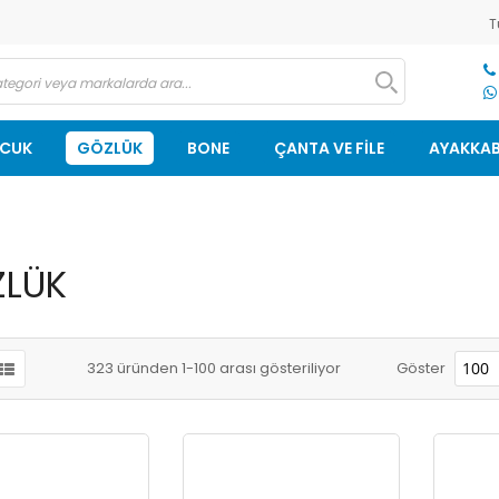
T
OCUK
GÖZLÜK
BONE
ÇANTA VE FİLE
AYAKKAB
LÜK
323
üründen
1
-
100
arası gösteriliyor
Göster