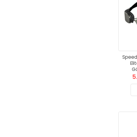
Speed
Eli
Gö
5