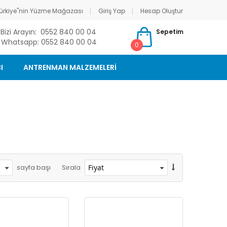
ürkiye"nin Yüzme Mağazası
Giriş Yap
Hesap Oluştur
Bizi Arayın: 0552 840 00 04
Sepetim
Whatsapp: 0552 840 00 04
0
I
ANTRENMAN MALZEMELERİ
sayfa başı
Sırala