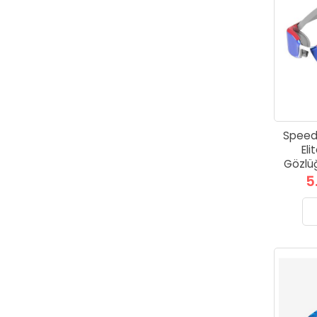
Speed
Eli
Gözlüğ
5