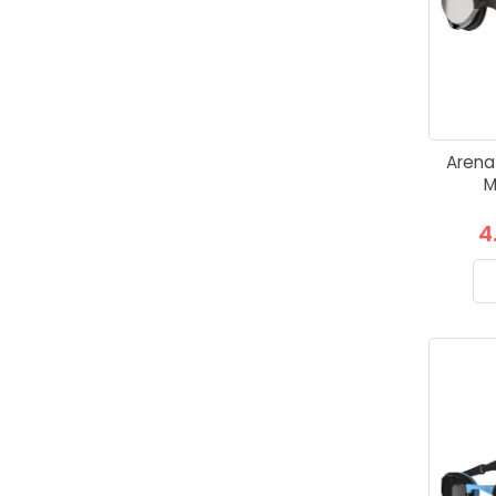
Arena
M
4