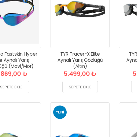
o Fastskin Hyper
TYR Tracer-X Elite
TYR
te Aynalı Yarış
Aynalı Yarış Gözlüğü
Ayna
üğü (Mavi/Mor)
(Altın)
.869,00 ₺
5.499,00 ₺
5
SEPETE EKLE
SEPETE EKLE
YENI