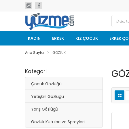
İçeriğe
geç
KADIN
ERKEK
KIZ ÇOCUK
ERKEK Ç
Ana Sayfa
GÖZLÜK
GÖZ
Kategori
Çocuk Gözlüğü
Yetişkin Gözlüğü
Yarış Gözlüğü
Gözlük Kutuları ve Spreyleri