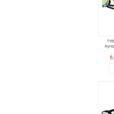
TYR
Aynal
5