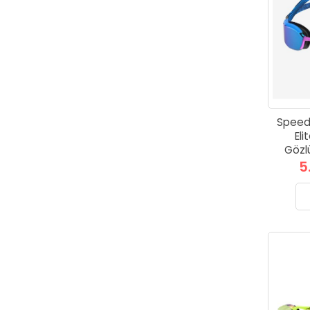
Speed
Eli
Gözl
5