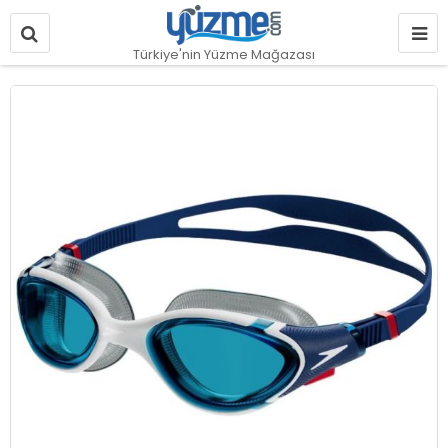
Türkiye'nin Yüzme Mağazası
Resim
galerisinin
sonuna
git