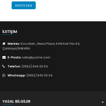
SEPETE EKLE
İLETIŞIM
Merkez:
Koru Mah., Mesa Plaza AVM Kat:1 No:64,
Çankaya/ANKARA
E-Posta:
satis@yuzme.com
Telefon:
(0552) 840 00 04
Whatsapp:
(0552) 840 00 04
YASAL BILGILER