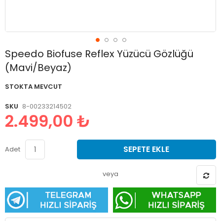
Resim
Speedo Biofuse Reflex Yüzücü Gözlüğü
galerisinin
(Mavi/Beyaz)
başlangıcına
git
STOKTA MEVCUT
SKU
8-00233214502
2.499,00 ₺
SEPETE EKLE
Adet
veya