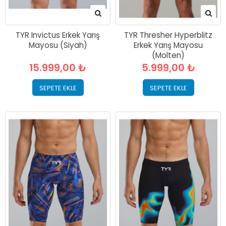
TYR Invictus Erkek Yarış
TYR Thresher Hyperblitz
Mayosu (Siyah)
Erkek Yarış Mayosu
(Molten)
15.999,00 ₺
5.999,00 ₺
SEPETE EKLE
SEPETE EKLE