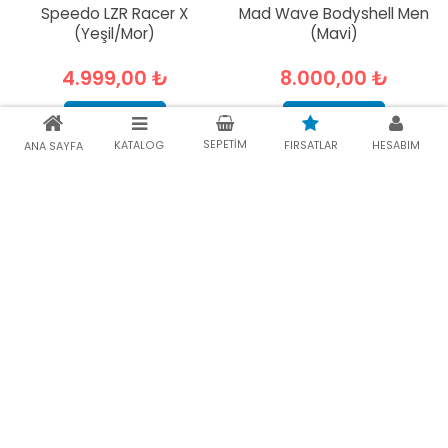
Speedo LZR Racer X
Mad Wave Bodyshell Men
(Yeşil/Mor)
(Mavi)
4.999,00 ₺
8.000,00 ₺
SEPETE EKLE
SEPETE EKLE
SEPETIM
KATALOG
FIRSATLAR
HESABIM
ANA SAYFA