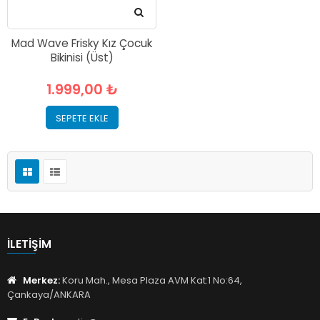
Mad Wave Frisky Kız Çocuk
Bikinisi (Üst)
1.999,00 ₺
SEPETE EKLE
İLETIŞIM
Merkez:
Koru Mah., Mesa Plaza AVM Kat:1 No:64,
Çankaya/ANKARA