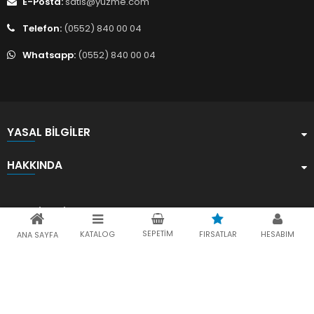
E-Posta:
satis@yuzme.com
Telefon:
(0552) 840 00 04
Whatsapp:
(0552) 840 00 04
YASAL BILGILER
HAKKINDA
Sosyal Medya
SEPETIM
KATALOG
FIRSATLAR
HESABIM
ANA SAYFA
Yuzme.com © 2026 Tüm hakları saklıdır.
yuzme.com,
E1 Bilişim ve Teknoloji A.Ş.
'nin bir markasıdır