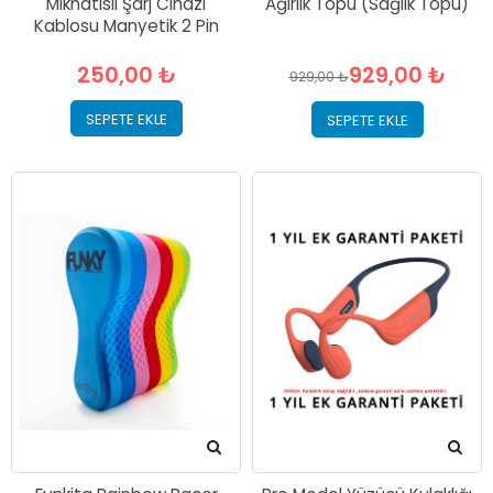
Mıknatıslı Şarj Cihazı
Ağırlık Topu (Sağlık Topu)
Kablosu Manyetik 2 Pin
250,00 ₺
929,00 ₺
929,00 ₺
SEPETE EKLE
SEPETE EKLE