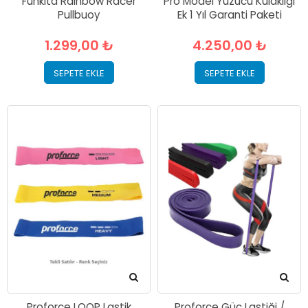
Funkita Rainbow Racer
Pro Model Yüzücü Kulaklığı
Pullbuoy
Ek 1 Yıl Garanti Paketi
1.299,00 ₺
4.250,00 ₺
SEPETE EKLE
SEPETE EKLE
Proforce LOOP Lastik
Proforce Güç Lastiği /