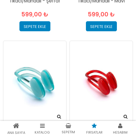
Tıkacı/Mandalı - Şeffaf
Tıkacı/Mandalı - Mavi
599,00 ₺
599,00 ₺
SEPETE EKLE
SEPETE EKLE
Speedo Universal Burun
Speedo Universal Burun
SEPETIM
KATALOG
FIRSATLAR
HESABIM
ANA SAYFA
Tıkacı/Mandalı - Turkuaz
Tıkacı/Mandalı - Kırmızı