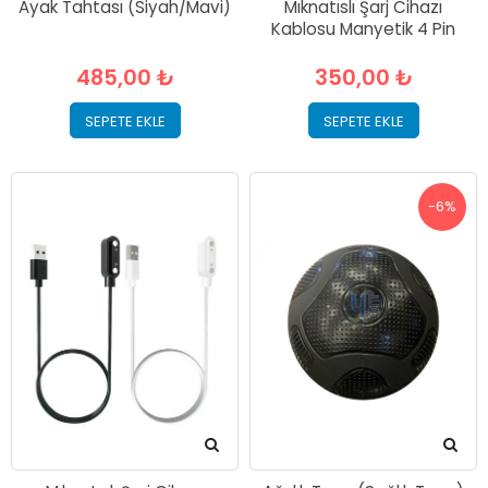
Ayak Tahtası (Siyah/Mavi)
Mıknatıslı Şarj Cihazı
Kablosu Manyetik 4 Pin
485,00 ₺
350,00 ₺
SEPETE EKLE
SEPETE EKLE
-6%