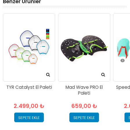
Benzer Ürünler
TYR Catalyst El Paleti
Mad Wave PRO El
Speedo
Paleti
2.499,00 ₺
659,00 ₺
2
SEPETE EKLE
SEPETE EKLE