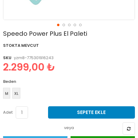
Resim
Speedo Power Plus El Paleti
galerisinin
başlangıcına
STOKTA MEVCUT
git
SKU
yzm8-775301916243
2.299,00 ₺
Beden
M
XL
SEPETE EKLE
Adet
veya