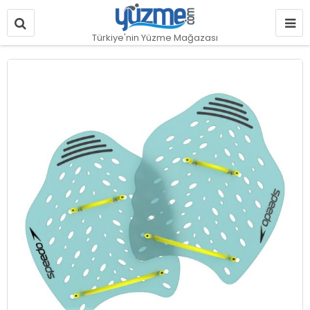
Türkiye'nin Yüzme Mağazası
Resim
galerisinin
sonuna
git