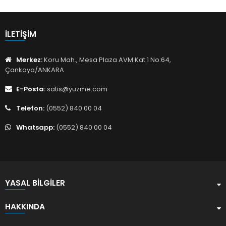
İLETIŞIM
Merkez:
Koru Mah., Mesa Plaza AVM Kat:1 No:64,
Çankaya/ANKARA
E-Posta:
satis@yuzme.com
Telefon:
(0552) 840 00 04
Whatsapp:
(0552) 840 00 04
YASAL BILGILER
HAKKINDA