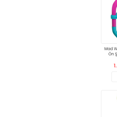
Mad W
Ön Ş
1