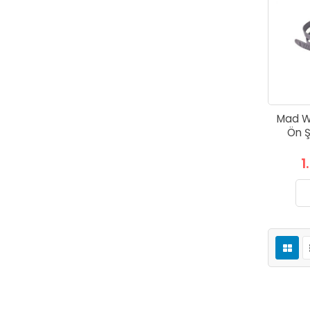
Mad W
Ön Ş
1