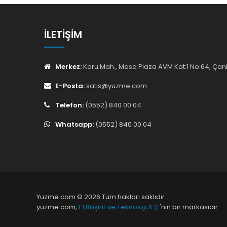
İLETIŞIM
Merkez:
Koru Mah., Mesa Plaza AVM Kat:1 No:64, Ç
E-Posta:
satis@yuzme.com
Telefon:
(0552) 840 00 04
Whatsapp:
(0552) 840 00 04
Yuzme.com © 2026 Tüm hakları saklıdır.
yuzme.com,
E1 Bilişim ve Teknoloji A.Ş.
'nin bir markasıdır