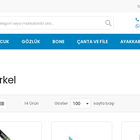
T
OCUK
GÖZLÜK
BONE
ÇANTA VE FİLE
AYAKKAB
rkel
sayfa başı
14
Ürün
Göster