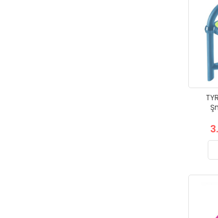
TYR
Şn
3