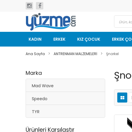
İçeriğe
geç
KADIN
ERKEK
KIZ ÇOCUK
ERKEK Ç
Ana Sayfa
ANTRENMAN MALZEMELERİ
Şnorkel
Şno
Marka
Mad Wave
Speedo
TYR
Ürünleri Karşılaştır