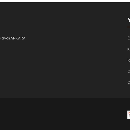
ankaya/ANKARA
Ö
K
İ
G
Ç