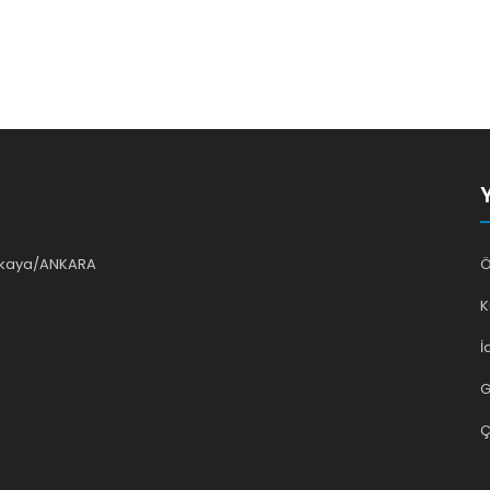
ankaya/ANKARA
Ö
K
İ
G
Ç