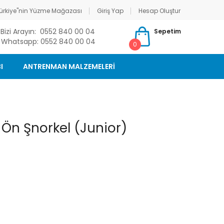
ürkiye"nin Yüzme Mağazası
Giriş Yap
Hesap Oluştur
Bizi Arayın: 0552 840 00 04
Sepetim
Whatsapp: 0552 840 00 04
0
I
ANTRENMAN MALZEMELERİ
n Şnorkel (Junior)