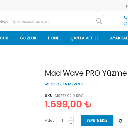
T
OCUK
GÖZLÜK
BONE
ÇANTA VE FİLE
AYAKKAB
Resim
Mad Wave PRO Yüzme Ö
galerisinin
başlangıcına
STOKTA MEVCUT
git
SKU
M0777 02 0 10W
1.699,00 ₺
Adet
SEPETE EKLE