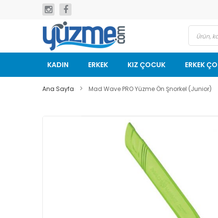
İçeriğe
geç
KADIN
ERKEK
KIZ ÇOCUK
ERKEK Ç
Ana Sayfa
Mad Wave PRO Yüzme Ön Şnorkel (Junior)
Resim
galerisinin
sonuna
git