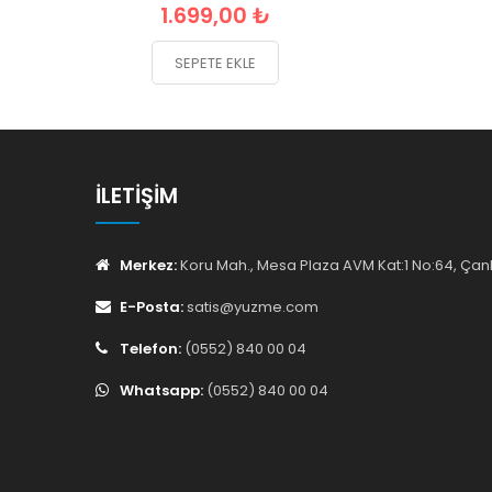
1.699,00 ₺
SEPETE EKLE
İLETIŞIM
Merkez:
Koru Mah., Mesa Plaza AVM Kat:1 No:64, Ç
E-Posta:
satis@yuzme.com
Telefon:
(0552) 840 00 04
Whatsapp:
(0552) 840 00 04