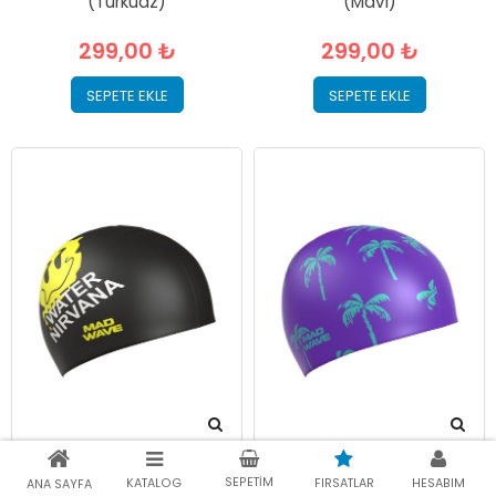
(Turkuaz)
(Mavi)
299,00 ₺
299,00 ₺
SEPETE EKLE
SEPETE EKLE
Mad Wave NIRVANA Silikon
Mad Wave PALMS Silikon
SEPETIM
KATALOG
FIRSATLAR
HESABIM
ANA SAYFA
Bone
Bone