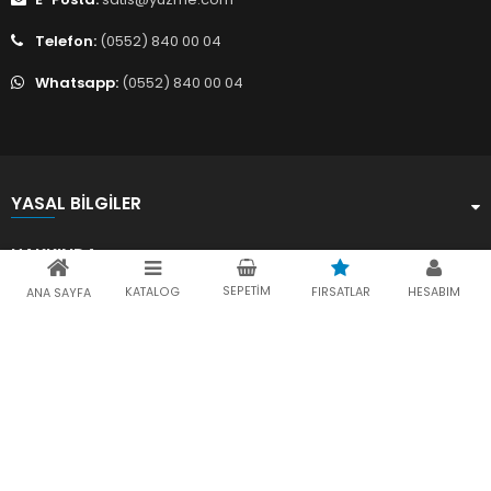
Telefon:
(0552) 840 00 04
Whatsapp:
(0552) 840 00 04
YASAL BILGILER
HAKKINDA
SEPETIM
KATALOG
FIRSATLAR
HESABIM
ANA SAYFA
Sosyal Medya
Yuzme.com © 2026 Tüm hakları saklıdır.
yuzme.com,
E1 Bilişim ve Teknoloji A.Ş.
'nin bir markasıdır