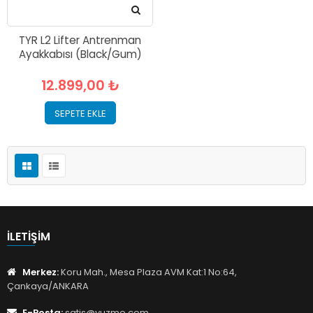
TYR L2 Lifter Antrenman
Ayakkabısı (Black/Gum)
12.899,00 ₺
SEPETE EKLE
İLETIŞIM
Merkez:
Koru Mah., Mesa Plaza AVM Kat:1 No:64,
Çankaya/ANKARA
E-Posta:
satis@yuzme.com