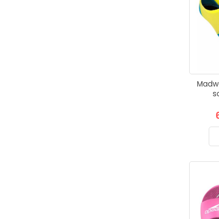
Madwa
s