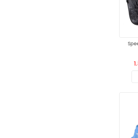
Spee
1