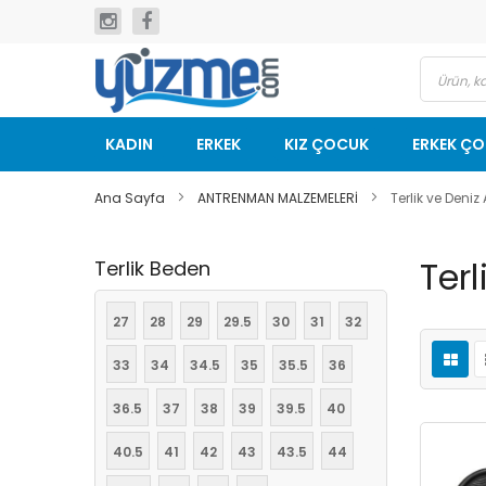
İçeriğe
geç
KADIN
ERKEK
KIZ ÇOCUK
ERKEK Ç
Ana Sayfa
ANTRENMAN MALZEMELERİ
Terlik ve Deniz
Terl
Terlik Beden
27
28
29
29.5
30
31
32
33
34
34.5
35
35.5
36
36.5
37
38
39
39.5
40
40.5
41
42
43
43.5
44