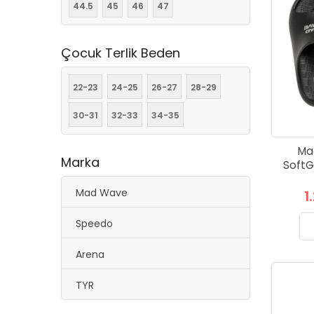
44.5
45
46
47
Çocuk Terlik Beden
22-23
24-25
26-27
28-29
30-31
32-33
34-35
Ma
Marka
SoftGr
Mad Wave
1
Speedo
Arena
TYR