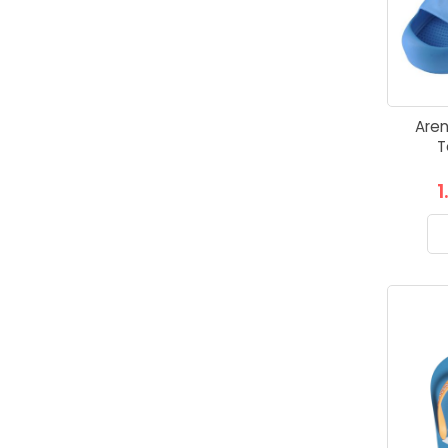
Aren
T
1