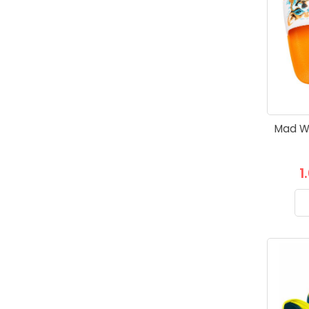
Mad W
1