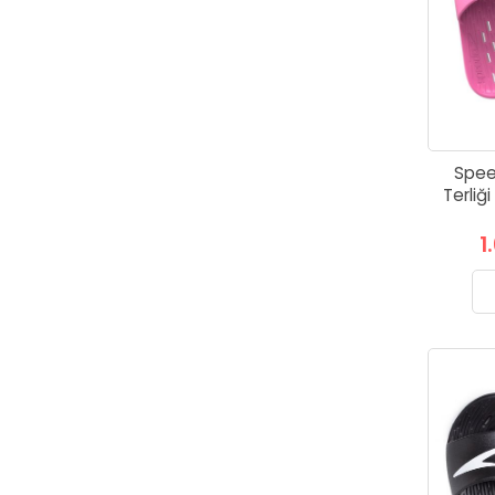
Spee
Terli
1