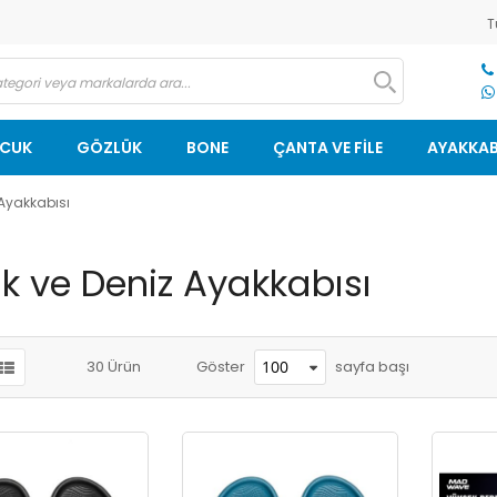
T
OCUK
GÖZLÜK
BONE
ÇANTA VE FİLE
AYAKKAB
 Ayakkabısı
ik ve Deniz Ayakkabısı
sayfa başı
30
Ürün
Göster