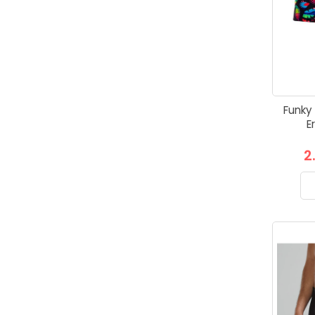
Funky 
E
2