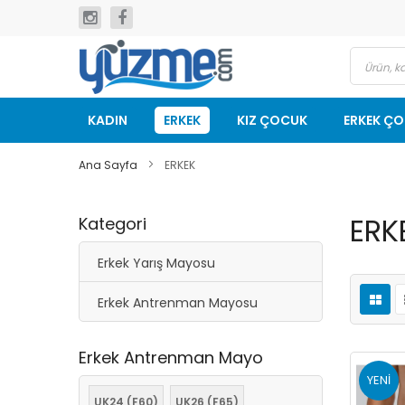
İçeriğe
geç
KADIN
ERKEK
KIZ ÇOCUK
ERKEK Ç
Ana Sayfa
ERKEK
ERK
Kategori
Erkek Yarış Mayosu
Erkek Antrenman Mayosu
Erkek Antrenman Mayo
YENI
UK24 (F60)
UK26 (F65)