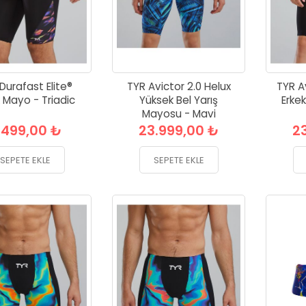
Durafast Elite®
TYR Avictor 2.0 Helux
TYR A
 Mayo - Triadic
Yüksek Bel Yarış
Erke
Mayosu - Mavi
.499,00 ₺
23.999,00 ₺
2
SEPETE EKLE
SEPETE EKLE