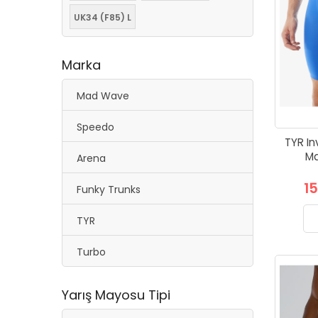
UK34 (F85) L
Marka
Mad Wave
Speedo
TYR In
Ma
Arena
1
Funky Trunks
TYR
Turbo
Yarış Mayosu Tipi