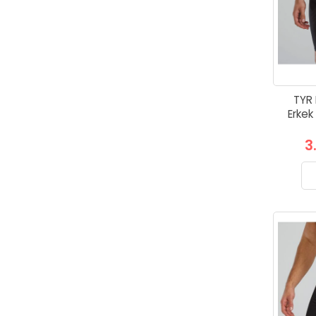
TYR 
Erkek
3