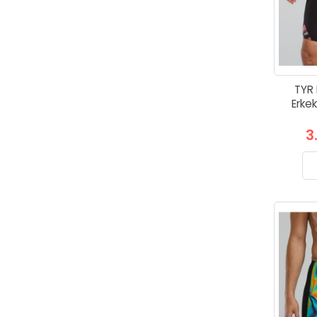
TYR 
Erkek
3