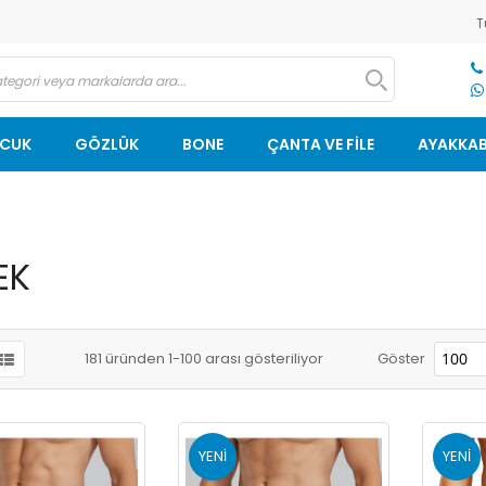
T
OCUK
GÖZLÜK
BONE
ÇANTA VE FİLE
AYAKKAB
EK
181
üründen
1
-
100
arası gösteriliyor
Göster
YENI
YENI