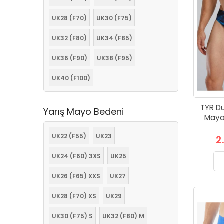
UK28 (F70)
UK30 (F75)
UK32 (F80)
UK34 (F85)
UK36 (F90)
UK38 (F95)
UK40 (F100)
TYR Du
Yarış Mayo Bedeni
Mayo
UK22 (F55)
UK23
2
UK24 (F60) 3XS
UK25
UK26 (F65) XXS
UK27
UK28 (F70) XS
UK29
UK30 (F75) S
UK32 (F80) M