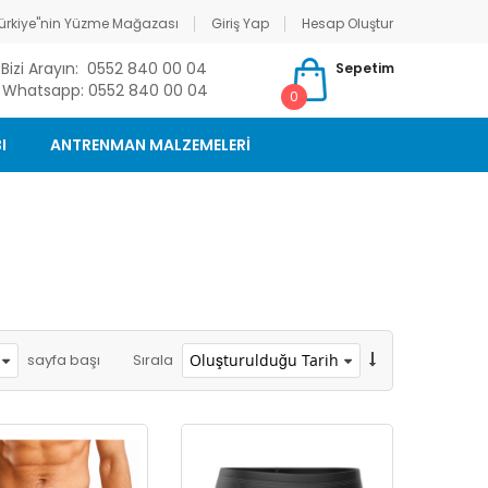
ürkiye"nin Yüzme Mağazası
Giriş Yap
Hesap Oluştur
Bizi Arayın: 0552 840 00 04
Sepetim
Whatsapp: 0552 840 00 04
0
I
ANTRENMAN MALZEMELERİ
sayfa başı
Sırala