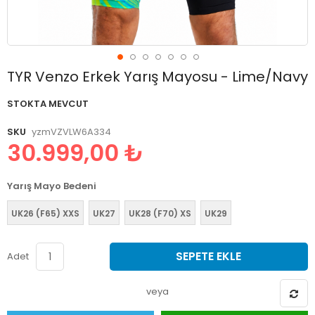
Resim
TYR Venzo Erkek Yarış Mayosu - Lime/Navy
galerisinin
başlangıcına
STOKTA MEVCUT
git
SKU
yzmVZVLW6A334
30.999,00 ₺
Yarış Mayo Bedeni
UK26 (F65) XXS
UK27
UK28 (F70) XS
UK29
SEPETE EKLE
Adet
veya