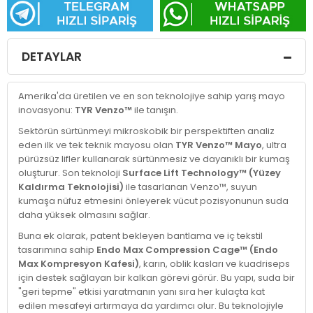
DETAYLAR
Amerika'da üretilen ve en son teknolojiye sahip yarış mayo
inovasyonu:
TYR Venzo™
ile tanışın.
Sektörün sürtünmeyi mikroskobik bir perspektiften analiz
eden ilk ve tek teknik mayosu olan
TYR Venzo™ Mayo
, ultra
pürüzsüz lifler kullanarak sürtünmesiz ve dayanıklı bir kumaş
oluşturur. Son teknoloji
Surface Lift Technology™ (Yüzey
Kaldırma Teknolojisi)
ile tasarlanan Venzo™, suyun
kumaşa nüfuz etmesini önleyerek vücut pozisyonunun suda
daha yüksek olmasını sağlar.
Buna ek olarak, patent bekleyen bantlama ve iç tekstil
tasarımına sahip
Endo Max Compression Cage™ (Endo
Max Kompresyon Kafesi)
, karın, oblik kasları ve kuadriseps
için destek sağlayan bir kalkan görevi görür. Bu yapı, suda bir
"geri tepme" etkisi yaratmanın yanı sıra her kulaçta kat
edilen mesafeyi artırmaya da yardımcı olur. Bu teknolojiyle