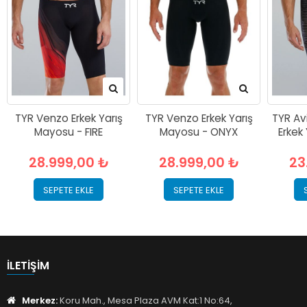
TYR Venzo Erkek Yarış
TYR Venzo Erkek Yarış
TYR Avi
Mayosu - FIRE
Mayosu - ONYX
Erkek
28.999,00 ₺
28.999,00 ₺
23
SEPETE EKLE
SEPETE EKLE
İLETIŞIM
Merkez:
Koru Mah., Mesa Plaza AVM Kat:1 No:64,