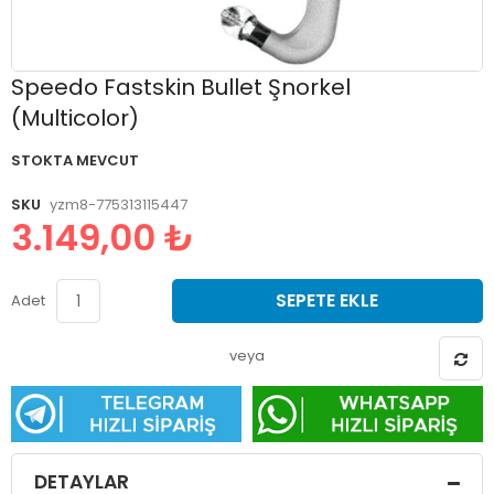
Resim
Speedo Fastskin Bullet Şnorkel
galerisinin
(Multicolor)
başlangıcına
git
STOKTA MEVCUT
SKU
yzm8-775313115447
3.149,00 ₺
SEPETE EKLE
Adet
veya
DETAYLAR