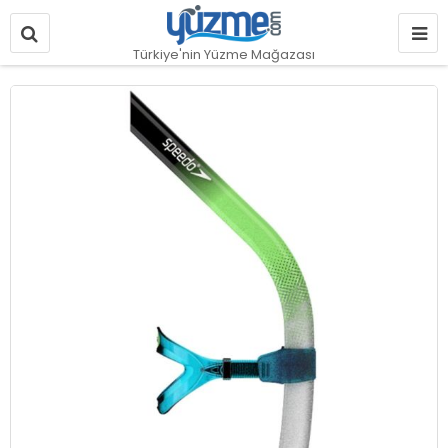
Türkiye'nin Yüzme Mağazası
Resim
galerisinin
sonuna
git