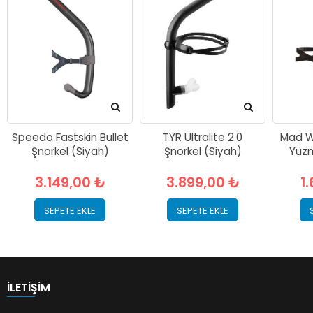
Speedo Fastskin Bullet
TYR Ultralite 2.0
Mad W
Şnorkel (Siyah)
Şnorkel (Siyah)
Yüzm
3.149,00 ₺
3.899,00 ₺
1
SEPETE EKLE
SEPETE EKLE
İLETIŞIM