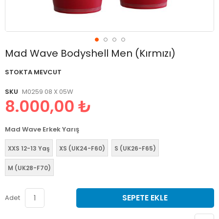
Resim
Mad Wave Bodyshell Men (Kırmızı)
galerisinin
başlangıcına
STOKTA MEVCUT
git
SKU
M0259 08 X 05W
8.000,00 ₺
Mad Wave Erkek Yarış
XXS 12-13 Yaş
XS (UK24-F60)
S (UK26-F65)
M (UK28-F70)
SEPETE EKLE
Adet