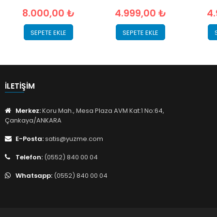
8.000,00 ₺
4.999,00 ₺
4
SEPETE EKLE
SEPETE EKLE
İLETIŞIM
Merkez:
Koru Mah., Mesa Plaza AVM Kat:1 No:64,
Çankaya/ANKARA
E-Posta:
satis@yuzme.com
Telefon:
(0552) 840 00 04
Whatsapp:
(0552) 840 00 04