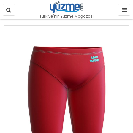
Türkiye'nin Yüzme Mağazası
Resim
galerisinin
sonuna
git