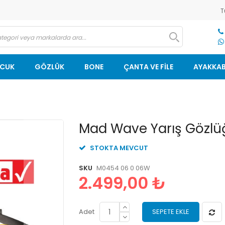
T
OCUK
GÖZLÜK
BONE
ÇANTA VE FİLE
AYAKKAB
ı
Resim
Mad Wave Yarış Gözlüğ
galerisinin
başlangıcına
STOKTA MEVCUT
git
SKU
M0454 06 0 06W
2.499,00 ₺
Adet
SEPETE EKLE