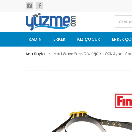
İçeriğe
geç
KADIN
ERKEK
KIZ ÇOCUK
ERKEK Ç
Ana Sayfa
Mad Wave Yarış Gözlüğü X-LOOK Aynalı Sar
Resim
galerisinin
sonuna
git