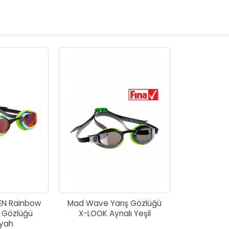
prev
next
EN Rainbow
Mad Wave Yarış Gözlüğü
 Gözlüğü
X-LOOK Aynalı Yeşil
iyah