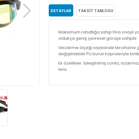
DETAYLAR
TAKSIT TABLOSU
Maksimum rahatlığa sahip Fina onaylı ya
oldukça geniş çevresel görüşe sahiptir.
Gezdirme ölçeği sayesinde tercihizine gö
değiştirilebilir PU burun köprüleriyle birl
Ek özellikler: İyileştirilmiş conta, sızdır
lens.