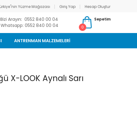
ürkiye"nin Yüzme Mağazası
Giriş Yap
Hesap Oluştur
Bizi Arayın: 0552 840 00 04
Sepetim
Whatsapp: 0552 840 00 04
0
I
ANTRENMAN MALZEMELERİ
ü X-LOOK Aynalı Sarı