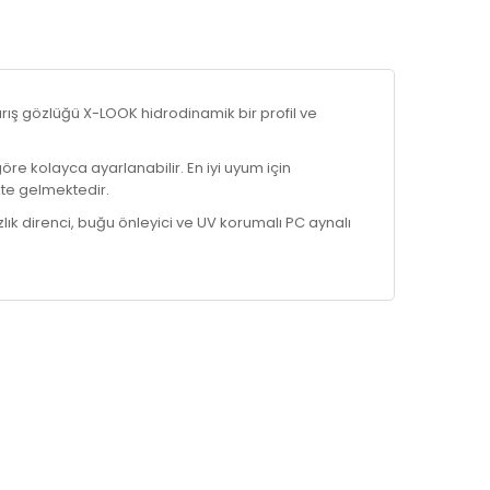
rış gözlüğü X-LOOK hidrodinamik bir profil ve
re kolayca ayarlanabilir. En iyi uyum için
ikte gelmektedir.
mazlık direnci, buğu önleyici ve UV korumalı PC aynalı