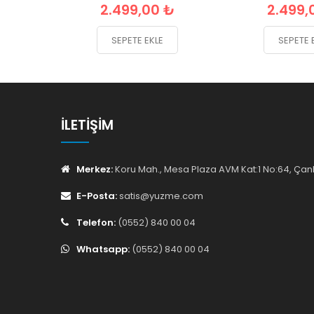
2.499,00 ₺
2.499,
SEPETE EKLE
SEPETE 
İLETIŞIM
Merkez:
Koru Mah., Mesa Plaza AVM Kat:1 No:64, Ç
E-Posta:
satis@yuzme.com
Telefon:
(0552) 840 00 04
Whatsapp:
(0552) 840 00 04