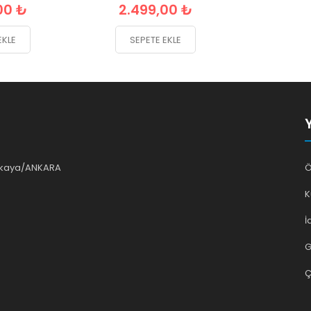
00 ₺
2.499,00 ₺
EKLE
SEPETE EKLE
ankaya/ANKARA
Ö
K
İ
G
Ç