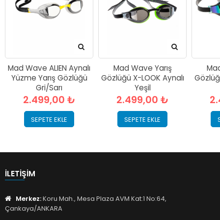
Mad Wave ALIEN Aynalı
Mad Wave Yarış
Mad
Yüzme Yarış Gözlüğü
Gözlüğü X-LOOK Aynalı
Gözlüğ
Gri/Sarı
Yeşil
2.499,00 ₺
2.499,00 ₺
2
SEPETE EKLE
SEPETE EKLE
İLETIŞIM
Merkez:
Koru Mah., Mesa Plaza AVM Kat:1 No:64,
Çankaya/ANKARA