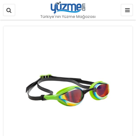
Türkiye'nin Yüzme Mağazası
Resim
galerisinin
sonuna
git