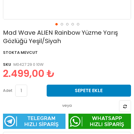
Resim
Mad Wave ALIEN Rainbow Yüzme Yarış
galerisinin
Gözlüğü Yeşil/Siyah
başlangıcına
git
STOKTA MEVCUT
SKU
M0427 29 0 10W
2.499,00 ₺
SEPETE EKLE
Adet
veya