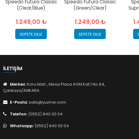
Speedo Futura Classic
Speedo Futura Classic
Spe
(Clear/Blue)
(Green/Clear)
Supr
1.249,00 ₺
1.249,00 ₺
1
SEPETE EKLE
SEPETE EKLE
İLETIŞIM
Merkez:
Koru Mah., Mesa Plaza AVM Kat:1 No:64,
Çankaya/ANKARA
E-Posta:
satis@yuzme.com
Telefon:
(0552) 840 00 04
Whatsapp:
(0552) 840 00 04