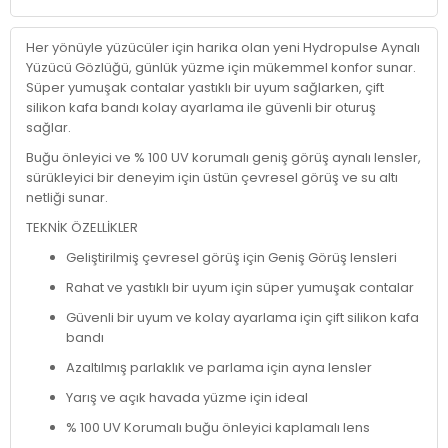
Her yönüyle yüzücüler için harika olan yeni Hydropulse Aynalı
Yüzücü Gözlüğü, günlük yüzme için mükemmel konfor sunar.
Süper yumuşak contalar yastıklı bir uyum sağlarken, çift
silikon kafa bandı kolay ayarlama ile güvenli bir oturuş
sağlar.
Buğu önleyici ve % 100 UV korumalı geniş görüş aynalı lensler,
sürükleyici bir deneyim için üstün çevresel görüş ve su altı
netliği sunar.
TEKNİK ÖZELLİKLER
Geliştirilmiş çevresel görüş için Geniş Görüş lensleri
Rahat ve yastıklı bir uyum için süper yumuşak contalar
Güvenli bir uyum ve kolay ayarlama için çift silikon kafa
bandı
Azaltılmış parlaklık ve parlama için ayna lensler
Yarış ve açık havada yüzme için ideal
% 100 UV Korumalı buğu önleyici kaplamalı lens