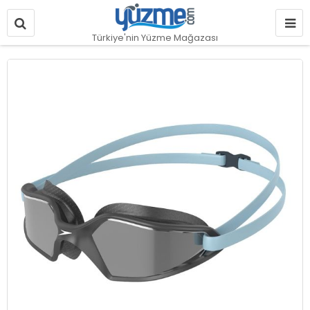
Türkiye'nin Yüzme Mağazası
Resim
galerisinin
sonuna
git