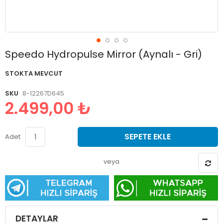
Resim
Speedo Hydropulse Mirror (Aynalı - Gri)
galerisinin
başlangıcına
STOKTA MEVCUT
git
SKU
8-12267D645
2.499,00 ₺
SEPETE EKLE
Adet
veya
DETAYLAR