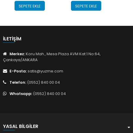
SEPETE EKLE
SEPETE EKLE
İLETIŞIM
Merkez:
Koru Mah., Mesa Plaza AVM Kat:1 No:64,
Çankaya/ANKARA
E-Posta:
satis@yuzme.com
Telefon:
(0552) 840 00 04
Whatsapp:
(0552) 840 00 04
YASAL BILGILER