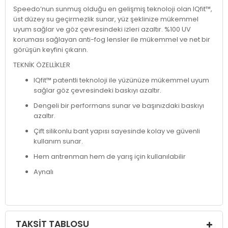
Speedo’nun sunmuş olduğu en gelişmiş teknoloji olan IQfit™,
üst düzey su geçirmezlik sunar, yüz şeklinize mükemmel
uyum sağlar ve göz çevresindeki izleri azaltır. %100 UV
koruması sağlayan anti-fog lensler ile mükemmel ve net bir
görüşün keyfini çıkarın.
TEKNİK ÖZELLİKLER
IQfit™ patentli teknoloji ile yüzünüze mükemmel uyum
sağlar göz çevresindeki baskıyı azaltır.
Dengeli bir performans sunar ve başınızdaki baskıyı
azaltır.
Çift silikonlu bant yapısı sayesinde kolay ve güvenli
kullanım sunar.
Hem antrenman hem de yarış için kullanılabilir
Aynalı
TAKSIT TABLOSU