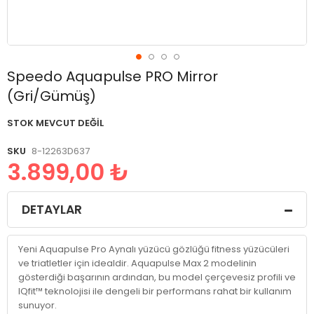
Resim
Speedo Aquapulse PRO Mirror
galerisinin
(Gri/Gümüş)
başlangıcına
git
STOK MEVCUT DEĞIL
SKU
8-12263D637
3.899,00 ₺
DETAYLAR
Yeni Aquapulse Pro Aynalı yüzücü gözlüğü fitness yüzücüleri
ve triatletler için idealdir. Aquapulse Max 2 modelinin
gösterdiği başarının ardından, bu model çerçevesiz profili ve
IQfit™ teknolojisi ile dengeli bir performans rahat bir kullanım
sunuyor.