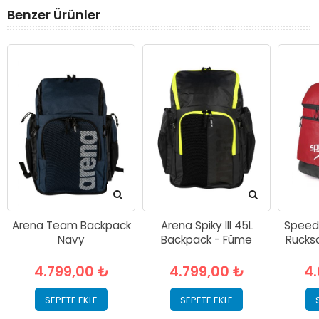
Benzer Ürünler
Arena Team Backpack
Arena Spiky III 45L
Speed
Navy
Backpack - Füme
Rucksa
4.799,00 ₺
4.799,00 ₺
4
SEPETE EKLE
SEPETE EKLE