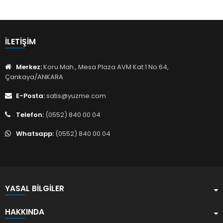
İLETIŞIM
Merkez:
Koru Mah., Mesa Plaza AVM Kat:1 No:64,
Çankaya/ANKARA
E-Posta:
satis@yuzme.com
Telefon:
(0552) 840 00 04
Whatsapp:
(0552) 840 00 04
YASAL BILGILER
HAKKINDA