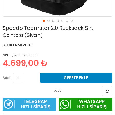
Resim
Speedo Teamster 2.0 Rucksack Sırt
galerisinin
Çantası (Siyah)
başlangıcına
git
STOKTA MEVCUT
SKU
yzm8-128120001
4.699,00 ₺
SEPETE EKLE
Adet
veya