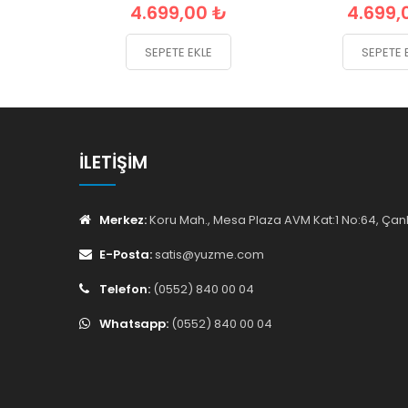
4.699,00 ₺
4.699,
SEPETE EKLE
SEPETE 
İLETIŞIM
Merkez:
Koru Mah., Mesa Plaza AVM Kat:1 No:64, Ç
E-Posta:
satis@yuzme.com
Telefon:
(0552) 840 00 04
Whatsapp:
(0552) 840 00 04