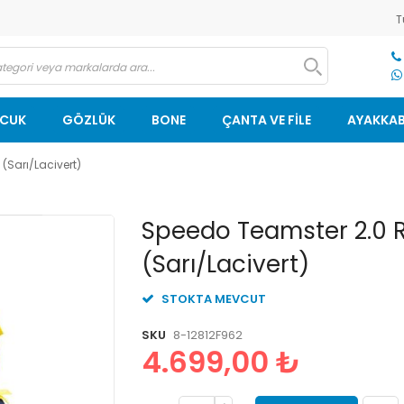
T
OCUK
GÖZLÜK
BONE
ÇANTA VE FİLE
AYAKKAB
(Sarı/Lacivert)
Resim
Speedo Teamster 2.0 R
galerisinin
(Sarı/Lacivert)
başlangıcına
git
STOKTA MEVCUT
SKU
8-12812F962
4.699,00 ₺