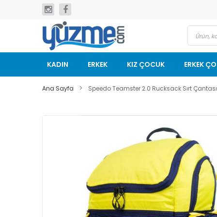
İçeriğe
geç
KADIN
ERKEK
KIZ ÇOCUK
ERKEK Ç
Ana Sayfa
Speedo Teamster 2.0 Rucksack Sırt Çantası 
Resim
galerisinin
sonuna
git