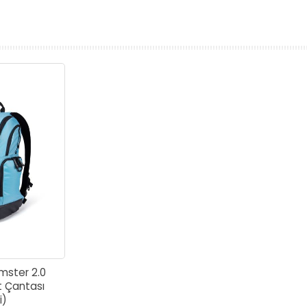
prev
next
ster 2.0
t Çantası
i)