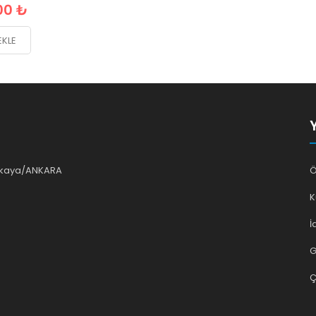
00 ₺
EKLE
ankaya/ANKARA
Ö
K
İ
G
Ç