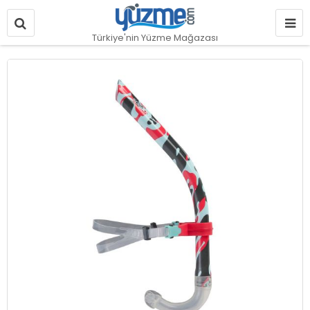
Türkiye'nin Yüzme Mağazası
Resim
galerisinin
sonuna
git