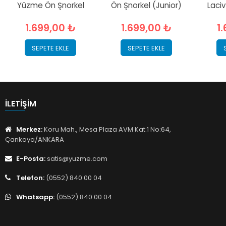
Yüzme Ön Şnorkel
Ön Şnorkel (Junior)
Laci
1.699,00 ₺
1.699,00 ₺
1
SEPETE EKLE
SEPETE EKLE
İLETIŞIM
Merkez:
Koru Mah., Mesa Plaza AVM Kat:1 No:64,
Çankaya/ANKARA
E-Posta:
satis@yuzme.com
Telefon:
(0552) 840 00 04
Whatsapp:
(0552) 840 00 04