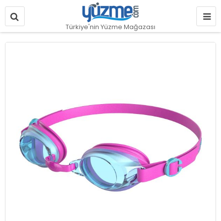
Türkiye'nin Yüzme Mağazası
Resim
galerisinin
sonuna
git