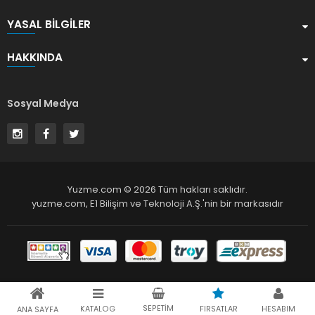
YASAL BILGILER
HAKKINDA
Sosyal Medya
Yuzme.com © 2026 Tüm hakları saklıdır.
yuzme.com,
E1 Bilişim ve Teknoloji A.Ş.
'nin bir markasıdır
SEPETIM
KATALOG
FIRSATLAR
HESABIM
ANA SAYFA