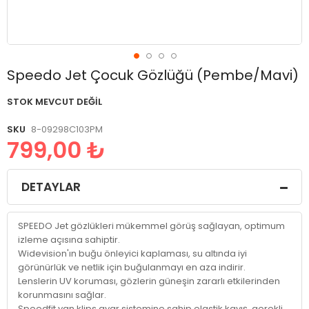
Resim
Speedo Jet Çocuk Gözlüğü (Pembe/Mavi)
galerisinin
başlangıcına
STOK MEVCUT DEĞIL
git
SKU
8-09298C103PM
799,00 ₺
DETAYLAR
SPEEDO Jet gözlükleri mükemmel görüş sağlayan, optimum
izleme açısına sahiptir.
Widevision'ın buğu önleyici kaplaması, su altında iyi
görünürlük ve netlik için buğulanmayı en aza indirir.
Lenslerin UV koruması, gözlerin güneşin zararlı etkilerinden
korunmasını sağlar.
Speedfit yan klips ayar sistemine sahip elastik kayış, gerekli