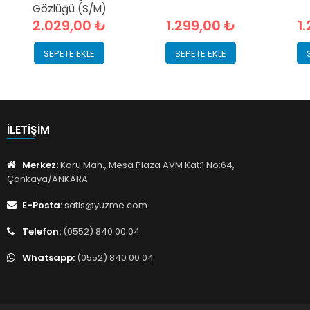
Gözlüğü (S/M)
2.029,00 ₺
1.299,00 ₺
1
SEPETE EKLE
SEPETE EKLE
İLETIŞIM
Merkez:
Koru Mah., Mesa Plaza AVM Kat:1 No:64,
Çankaya/ANKARA
E-Posta:
satis@yuzme.com
Telefon:
(0552) 840 00 04
Whatsapp:
(0552) 840 00 04