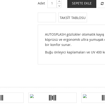
Adet
SEPETE EKLE
DETAYLAR
TAKSIT TABLOSU
AUTOSPLASH gözlükler otomatik kayış 
köprüsü ve ergonomik ultra yumuşak c
bir konfor sunar.
Buğu önleyici kaplamaları ve UV 400 
prev
next