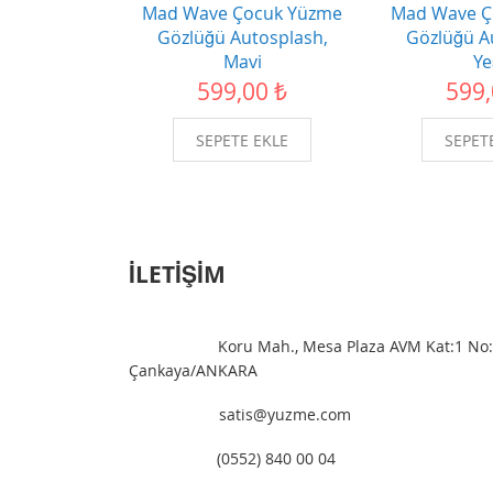
Mad Wave Çocuk Yüzme
Mad Wave Ç
Gözlüğü Autosplash,
Gözlüğü A
Mavi
Ye
599,00 ₺
599,
SEPETE EKLE
SEPET
İLETIŞIM
Merkez:
Koru Mah., Mesa Plaza AVM Kat:1 No:
Çankaya/ANKARA
E-Posta:
satis@yuzme.com
Telefon:
(0552) 840 00 04