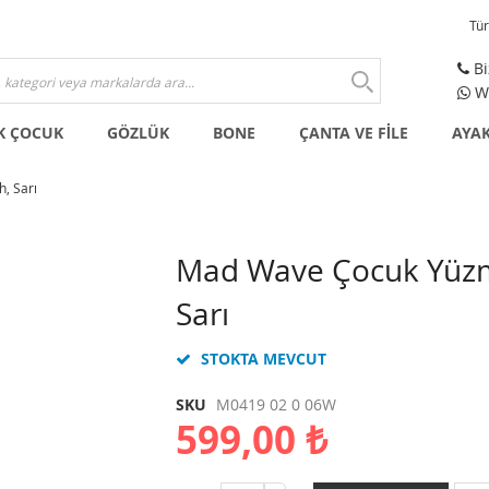
Tü
Bi
Wh
K ÇOCUK
GÖZLÜK
BONE
ÇANTA VE FİLE
AYA
, Sarı
Resim
Mad Wave Çocuk Yüzm
galerisinin
Sarı
başlangıcına
git
STOKTA MEVCUT
SKU
M0419 02 0 06W
599,00 ₺