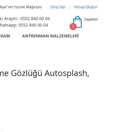
rkiye"nin Yüzme Mağazası
Giriş Yap
Hesap Oluştur
zi Arayın: 0552 840 00 04
Sepetim
atsapp: 0552 840 00 04
0
KKABI
ANTRENMAN MALZEMELERİ
e Gözlüğü Autosplash,