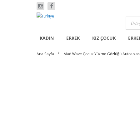
İçeriğe
geç
KADIN
ERKEK
KIZ ÇOCUK
ERKE
Ana Sayfa
Mad Wave Çocuk Yüzme Gözlüğü Autosplash
Resim
galerisinin
sonuna
git