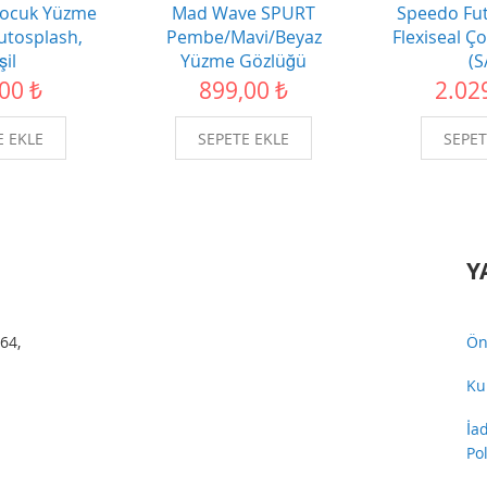
ocuk Yüzme
Mad Wave SPURT
Speedo Fut
utosplash,
Pembe/Mavi/Beyaz
Flexiseal Ç
şil
Yüzme Gözlüğü
(S
00 ₺
899,00 ₺
2.02
E EKLE
SEPETE EKLE
SEPET
Y
64,
Ön
Ku
İa
Pol