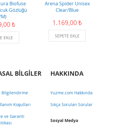
ura Biofuse
Arena Spider Unisex
Arena Spid
ocuk Gözlüğü
Clear/Blue
White/Pi
/M)
1.169,00 ₺
1.39
9,00 ₺
SEPETE EKLE
SEPE
E EKLE
ASAL BILGILER
HAKKINDA
 Bilgilendirme
Yuzme.com Hakkında
llanım Koşulları
Sıkça Sorulan Sorular
de ve Garanti
Sosyal Medya
itikası