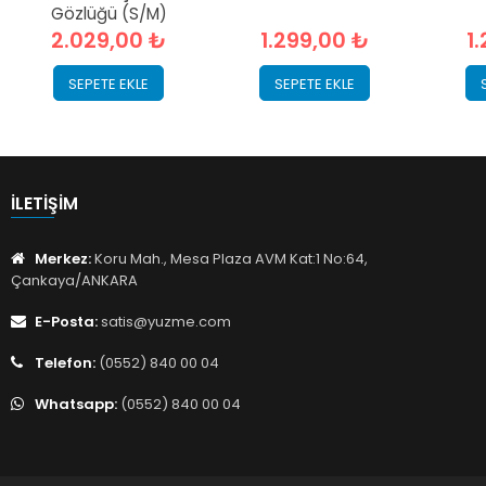
Gözlüğü (S/M)
2.029,00 ₺
1.299,00 ₺
1
SEPETE EKLE
SEPETE EKLE
İLETIŞIM
Merkez:
Koru Mah., Mesa Plaza AVM Kat:1 No:64,
Çankaya/ANKARA
E-Posta:
satis@yuzme.com
Telefon:
(0552) 840 00 04
Whatsapp:
(0552) 840 00 04