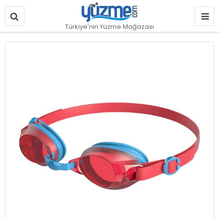
Türkiye'nin Yüzme Mağazası
Resim
galerisinin
sonuna
git