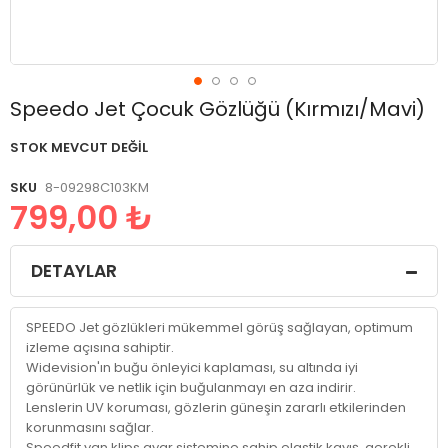
Resim
Speedo Jet Çocuk Gözlüğü (Kırmızı/Mavi)
galerisinin
başlangıcına
STOK MEVCUT DEĞIL
git
SKU
8-09298C103KM
799,00 ₺
DETAYLAR
SPEEDO Jet gözlükleri mükemmel görüş sağlayan, optimum
izleme açısına sahiptir.
Widevision'ın buğu önleyici kaplaması, su altında iyi
görünürlük ve netlik için buğulanmayı en aza indirir.
Lenslerin UV koruması, gözlerin güneşin zararlı etkilerinden
korunmasını sağlar.
Speedfit yan klips ayar sistemine sahip elastik kayış, gerekli