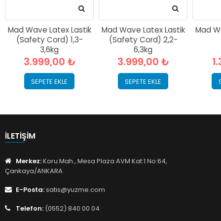
Mad Wave Latex Lastik
Mad Wave Latex Lastik
Mad Wa
(Safety Cord) 1,3-
(Safety Cord) 2,2-
3,6kg
6,3kg
3.999,00 ₺
3.999,00 ₺
1
SEPETE EKLE
SEPETE EKLE
İLETIŞIM
Merkez:
Koru Mah., Mesa Plaza AVM Kat:1 No:64,
Çankaya/ANKARA
E-Posta:
satis@yuzme.com
Telefon:
(0552) 840 00 04