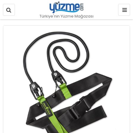
Türkiye'nin Yüzme Mağazası
Resim
galerisinin
sonuna
git