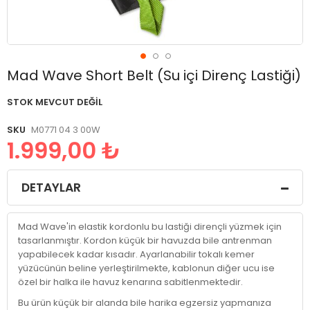
Resim
Mad Wave Short Belt (Su içi Direnç Lastiği)
galerisinin
başlangıcına
STOK MEVCUT DEĞIL
git
SKU
M0771 04 3 00W
1.999,00 ₺
DETAYLAR
Mad Wave'in elastik kordonlu bu lastiği dirençli yüzmek için
tasarlanmıştır. Kordon küçük bir havuzda bile antrenman
yapabilecek kadar kısadır. Ayarlanabilir tokalı kemer
yüzücünün beline yerleştirilmekte, kablonun diğer ucu ise
özel bir halka ile havuz kenarına sabitlenmektedir.
Bu ürün küçük bir alanda bile harika egzersiz yapmanıza