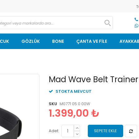
T
OCUK
GÖZLÜK
BONE
ÇANTA VE FİLE
AYAKKAB
Resim
Mad Wave Belt Trainer
galerisinin
başlangıcına
STOKTA MEVCUT
git
SKU
M0771 05 0 00W
1.399,00 ₺
Adet
SEPETE EKLE