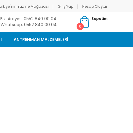
ürkiye"nin Yüzme Mağazası
Giriş Yap
Hesap Oluştur
Bizi Arayın: 0552 840 00 04
Sepetim
Whatsapp: 0552 840 00 04
0
I
ANTRENMAN MALZEMELERİ