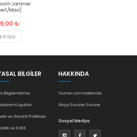
Boom Jammer
vert/Mavi)
99,00 ₺
ETE EKLE
YASAL BILGILER
HAKKINDA
n Bilgilendirme
Yuzme.com Hakkında
ullanım Koşulları
Sıkça Sorulan Sorular
ade ve Garanti Politikası
Sosyal Medya
izlilik ve KVKK