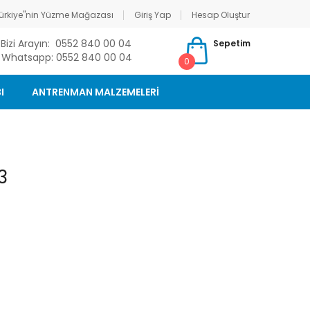
ürkiye"nin Yüzme Mağazası
Giriş Yap
Hesap Oluştur
Bizi Arayın: 0552 840 00 04
Sepetim
Whatsapp: 0552 840 00 04
0
I
ANTRENMAN MALZEMELERİ
3