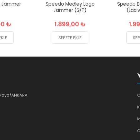
e Jammer
Speedo Medley Logo
Speedo 
Jammer (S/T)
(Laci
00 ₺
1.899,00 ₺
1.9
EKLE
SEPETE EKLE
SEP
ankaya/ANKARA
Ö
K
İ
G