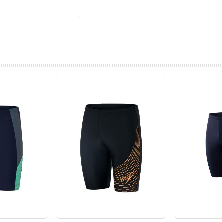
prev
next