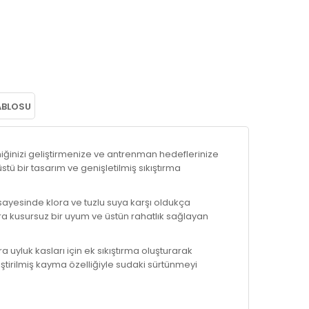
ABLOSU
iğinizi geliştirmenize ve antrenman hedeflerinize
ü bir tasarım ve genişletilmiş sıkıştırma
ayesinde klora ve tuzlu suya karşı oldukça
ra kusursuz bir uyum ve üstün rahatlık sağlayan
yluk kasları için ek sıkıştırma oluşturarak
eliştirilmiş kayma özelliğiyle sudaki sürtünmeyi