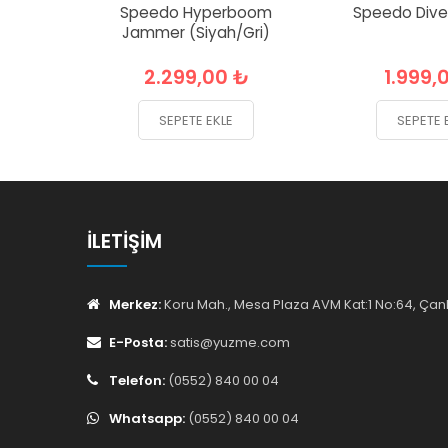
Speedo Hyperboom
Speedo Div
Jammer (Siyah/Gri)
2.299,00 ₺
1.999,
SEPETE EKLE
SEPETE 
İLETIŞIM
Merkez:
Koru Mah., Mesa Plaza AVM Kat:1 No:64, Ç
E-Posta:
satis@yuzme.com
Telefon:
(0552) 840 00 04
Whatsapp:
(0552) 840 00 04