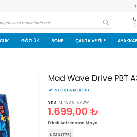
T
OCUK
GÖZLÜK
BONE
ÇANTA VE FİLE
AYAKKAB
Resim
Mad Wave Drive PBT A
galerisinin
başlangıcına
STOKTA MEVCUT
git
SKU
M1433 01 X A3W
1.699,00 ₺
Erkek Antrenman Mayo
UK30 (F75)