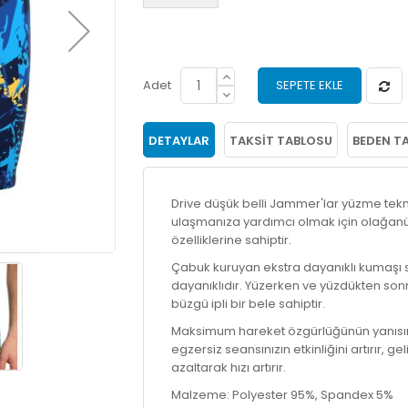
Adet
SEPETE EKLE
DETAYLAR
TAKSIT TABLOSU
BEDEN T
Drive düşük belli Jammer'lar yüzme tekn
ulaşmanıza yardımcı olmak için olağanüst
özelliklerine sahiptir.
Çabuk kuruyan ekstra dayanıklı kumaşı s
dayanıklıdır. Yüzerken ve yüzdükten son
büzgü ipli bir bele sahiptir.
Maksimum hareket özgürlüğünün yanısıra u
egzersiz seansınızın etkinliğini artırır, g
azaltarak hızı artırır.
Malzeme: Polyester 95%, Spandex 5%