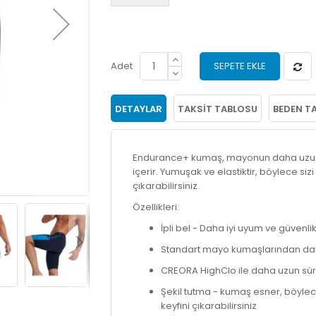
Adet
SEPETE EKLE
DETAYLAR
TAKSIT TABLOSU
BEDEN T
Endurance+ kumaş, mayonun daha uzun s
içerir. Yumuşak ve elastiktir, böylece si
çıkarabilirsiniz.
Özellikleri:
İpli bel - Daha iyi uyum ve güvenlik
Standart mayo kumaşlarından dah
CREORA HighClo ile daha uzun sür
Şekil tutma - kumaş esner, böyle
keyfini çıkarabilirsiniz