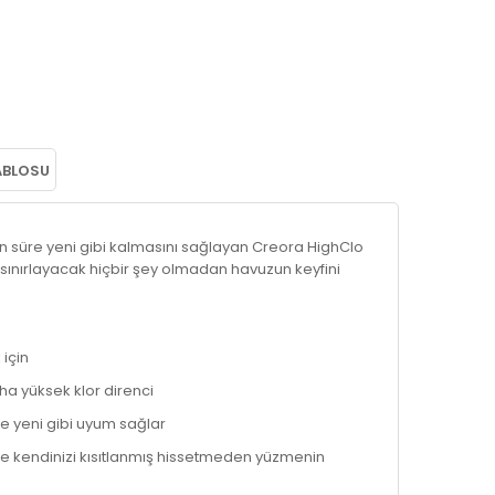
ABLOSU
üre yeni gibi kalmasını sağlayan Creora HighClo
zi sınırlayacak hiçbir şey olmadan havuzun keyfini
 için
a yüksek klor direnci
e yeni gibi uyum sağlar
ce kendinizi kısıtlanmış hissetmeden yüzmenin