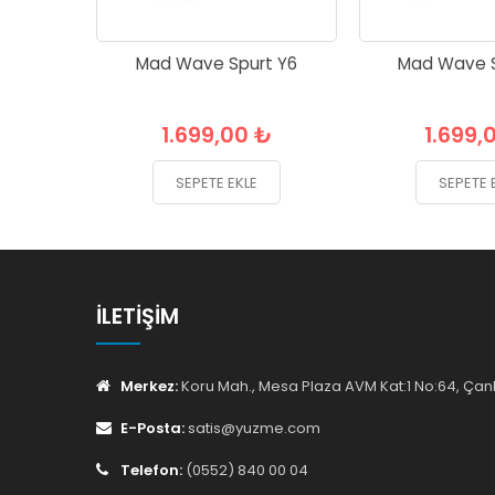
Mad Wave Spurt Y6
Mad Wave S
1.699,00 ₺
1.699,
SEPETE EKLE
SEPETE 
İLETIŞIM
Merkez:
Koru Mah., Mesa Plaza AVM Kat:1 No:64, Ç
E-Posta:
satis@yuzme.com
Telefon:
(0552) 840 00 04