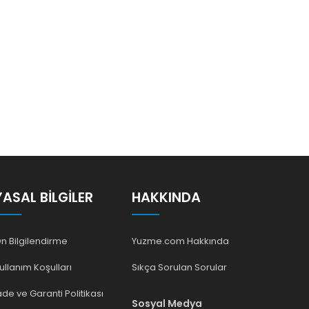
YASAL BILGILER
HAKKINDA
n Bilgilendirme
Yuzme.com Hakkında
ullanım Koşulları
Sıkça Sorulan Sorular
ade ve Garanti Politikası
Sosyal Medya