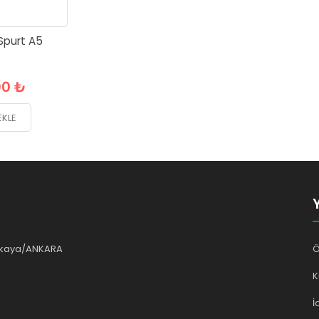
purt A5
00 ₺
EKLE
ankaya/ANKARA
Ö
K
İ