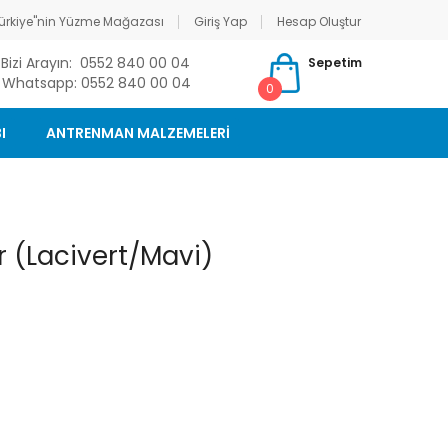
ürkiye"nin Yüzme Mağazası
Giriş Yap
Hesap Oluştur
Bizi Arayın: 0552 840 00 04
Sepetim
Whatsapp: 0552 840 00 04
0
I
ANTRENMAN MALZEMELERİ
(Lacivert/Mavi)