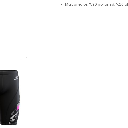
Malzemeler: %80 poliamid, %20 e
prev
next