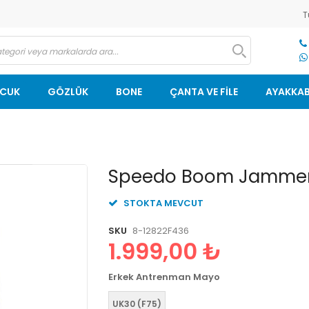
T
OCUK
GÖZLÜK
BONE
ÇANTA VE FİLE
AYAKKAB
Resim
Speedo Boom Jammer 
galerisinin
başlangıcına
STOKTA MEVCUT
git
SKU
8-12822F436
1.999,00 ₺
Erkek Antrenman Mayo
UK30 (F75)