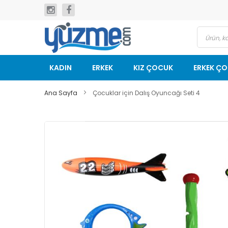
İçeriğe
geç
KADIN
ERKEK
KIZ ÇOCUK
ERKEK Ç
Ana Sayfa
Çocuklar için Dalış Oyuncağı Seti 4
Resim
galerisinin
sonuna
git