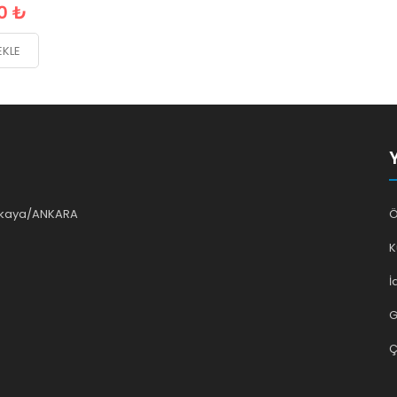
0 ₺
EKLE
ankaya/ANKARA
Ö
K
İ
G
Ç