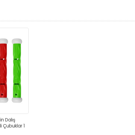
prev
next
in Dalış
i Çubuklar 1