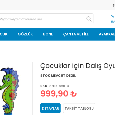
T
OCUK
GÖZLÜK
BONE
ÇANTA VE FİLE
AYAKKAB
Resim
Çocuklar için Dalış Oy
galerisinin
başlangıcına
STOK MEVCUT DEĞIL
git
SKU
dalis-seti-4
999,90 ₺
DETAYLAR
TAKSIT TABLOSU