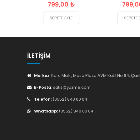
799,00 ₺
799,0
SEPETE EKLE
SEPETE 
İLETIŞIM
Merkez:
Koru Mah., Mesa Plaza AVM Kat:1 No:64, Ç
E-Posta:
satis@yuzme.com
Telefon:
(0552) 840 00 04
Whatsapp:
(0552) 840 00 04