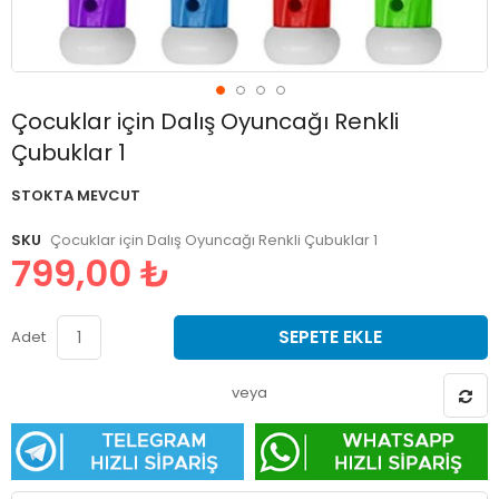
Resim
Çocuklar için Dalış Oyuncağı Renkli
galerisinin
Çubuklar 1
başlangıcına
git
STOKTA MEVCUT
SKU
Çocuklar için Dalış Oyuncağı Renkli Çubuklar 1
799,00 ₺
SEPETE EKLE
Adet
veya