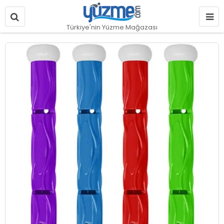
Türkiye'nin Yüzme Mağazası
Resim
galerisinin
sonuna
git