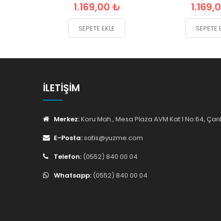
1.169,00 ₺
1.169,
SEPETE EKLE
SEPETE 
İLETIŞIM
Merkez:
Koru Mah., Mesa Plaza AVM Kat:1 No:64, Ç
E-Posta:
satis@yuzme.com
Telefon:
(0552) 840 00 04
Whatsapp:
(0552) 840 00 04