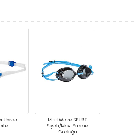
prev
next
r Unisex
Mad Wave SPURT
hite
Siyah/Mavi Yüzme
Gözlüğü