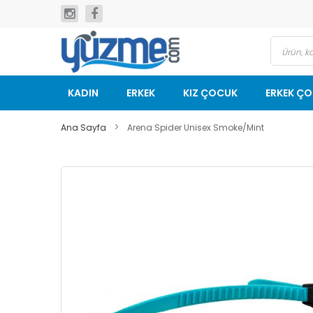
İçeriğe
geç
KADIN
ERKEK
KIZ ÇOCUK
ERKEK Ç
Ana Sayfa
Arena Spider Unisex Smoke/Mint
Resim
galerisinin
sonuna
git