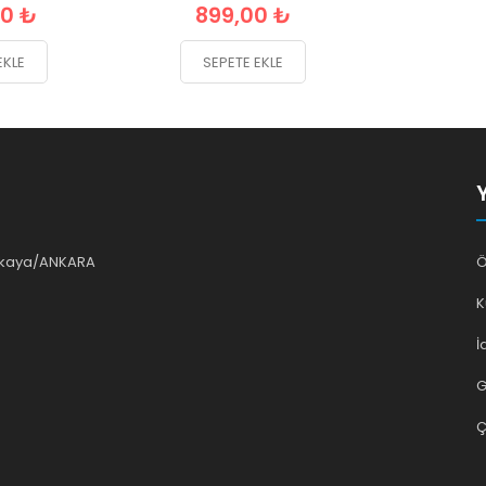
00 ₺
899,00 ₺
EKLE
SEPETE EKLE
ankaya/ANKARA
Ö
K
İ
G
Ç