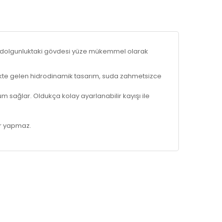
ış dolgunluktaki gövdesi yüze mükemmel olarak
 birlikte gelen hidrodinamik tasarım, suda zahmetsizce
m sağlar. Oldukça kolay ayarlanabilir kayışı ile
ar yapmaz.