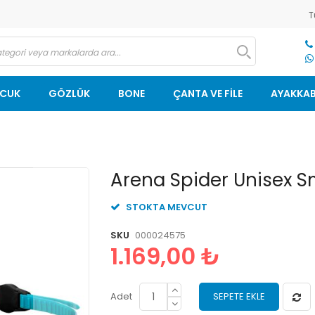
T
OCUK
GÖZLÜK
BONE
ÇANTA VE FİLE
AYAKKAB
Resim
Arena Spider Unisex 
galerisinin
başlangıcına
STOKTA MEVCUT
git
SKU
000024575
1.169,00 ₺
Adet
SEPETE EKLE