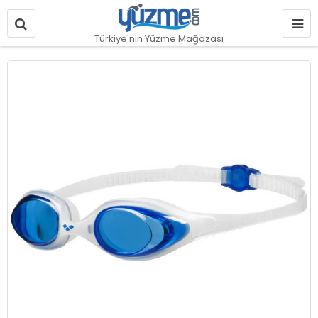
Türkiye'nin Yüzme Mağazası
Resim
galerisinin
sonuna
git