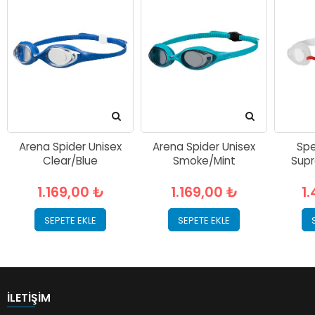
Arena Spider Unisex
Arena Spider Unisex
Spe
Clear/Blue
Smoke/Mint
Supr
1.169,00 ₺
1.169,00 ₺
1
SEPETE EKLE
SEPETE EKLE
İLETIŞIM