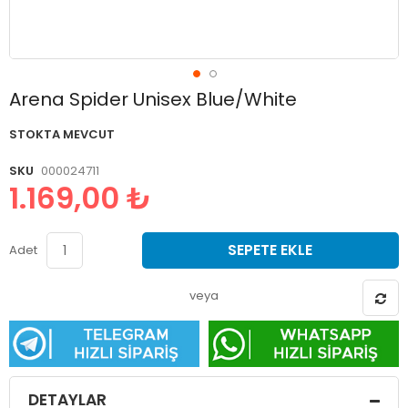
Resim
Arena Spider Unisex Blue/White
galerisinin
başlangıcına
STOKTA MEVCUT
git
SKU
000024711
1.169,00 ₺
SEPETE EKLE
Adet
veya
DETAYLAR