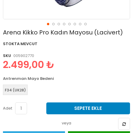
Resim
Arena Kikko Pro Kadın Mayosu (Lacivert)
galerisinin
başlangıcına
STOKTA MEVCUT
git
SKU
005902770
2.499,00 ₺
Antrenman Mayo Bedeni
F34 (UK28)
SEPETE EKLE
Adet
veya