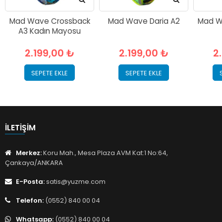
Mad Wave Crossback
Mad Wave Daria A2
Mad W
A3 Kadın Mayosu
2.199,00 ₺
2.199,00 ₺
2
SEPETE EKLE
SEPETE EKLE
İLETIŞIM
Merkez:
Koru Mah., Mesa Plaza AVM Kat:1 No:64,
Çankaya/ANKARA
E-Posta:
satis@yuzme.com
Telefon:
(0552) 840 00 04
Whatsapp:
(0552) 840 00 04