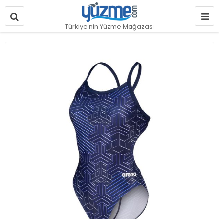
Türkiye'nin Yüzme Mağazası
Resim
galerisinin
sonuna
git