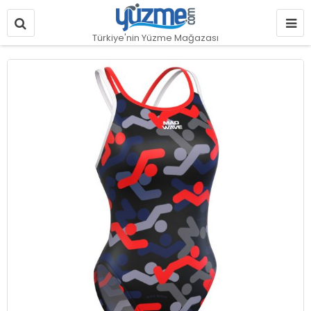
Türkiye'nin Yüzme Mağazası
Resim
galerisinin
sonuna
git