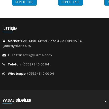
SEPETE EKLE
SEPETE EKLE
İLETIŞIM
Merkez:
Koru Mah., Mesa Plaza AVM Kat:1 No:64,
Çankaya/ANKARA
E-Posta:
satis@yuzme.com
Telefon:
(0552) 840 00 04
Whatsapp:
(0552) 840 00 04
YASAL BILGILER