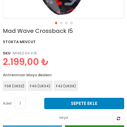
Resim
Mad Wave Crossback I5
galerisinin
başlangıcına
STOKTA MEVCUT
git
SKU
M1462 04 X I5
2.199,00 ₺
Antrenman Mayo Bedeni
F38 (UK32)
F40 (UK34)
F42 (UK36)
SEPETE EKLE
Adet
veya