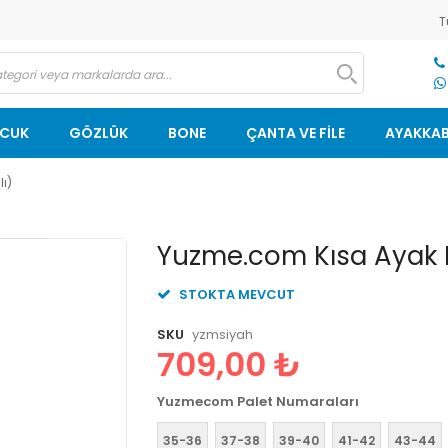
T
OCUK
GÖZLÜK
BONE
ÇANTA VE FİLE
AYAKKAB
ı)
Resim
Yuzme.com Kısa Ayak P
galerisinin
başlangıcına
STOKTA MEVCUT
git
SKU
yzmsiyah
709,00 ₺
Yuzmecom Palet Numaraları
35-36
37-38
39-40
41-42
43-44