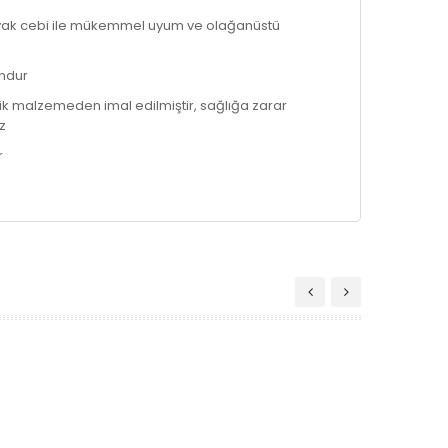
ayak cebi ile mükemmel uyum ve olağanüstü
undur
tik malzemeden imal edilmiştir, sağlığa zarar
z
r