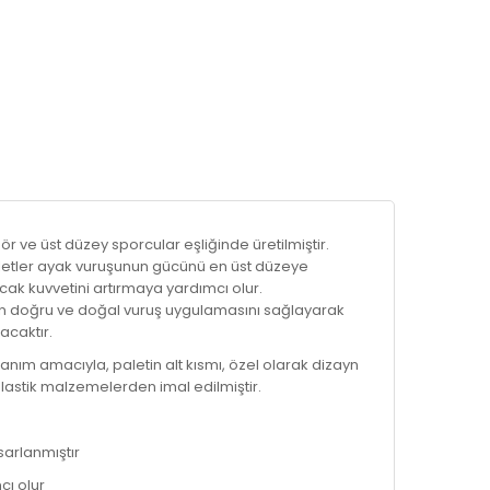
 ve üst düzey sporcular eşliğinde üretilmiştir.
letler ayak vuruşunun gücünü en üst düzeye
cak kuvvetini artırmaya yardımcı olur.
, en doğru ve doğal vuruş uygulamasını sağlayarak
acaktır.
ım amacıyla, paletin alt kısmı, özel olarak dizayn
plastik malzemelerden imal edilmiştir.
arlanmıştır
cı olur