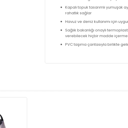
Kapalı topuk tasarımlı yumuşak 
rahatlık sağlar
Havuz ve deniz kullanımı için uyg
Sağlık bakanlığı onaylı termoplas
verebilecek hiçbir madde içerme
PVC taşıma çantasıyla birlikte geli
prev
next