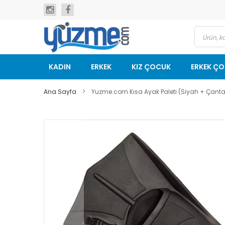
İçeriğe
geç
KADIN
ERKEK
KIZ ÇOCUK
ERKEK Ç
Ana Sayfa
Yuzme.com Kısa Ayak Paleti (Siyah + Çantal
Resim
galerisinin
sonuna
git