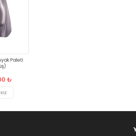
yak Paleti
üş)
00 ₺
EKLE