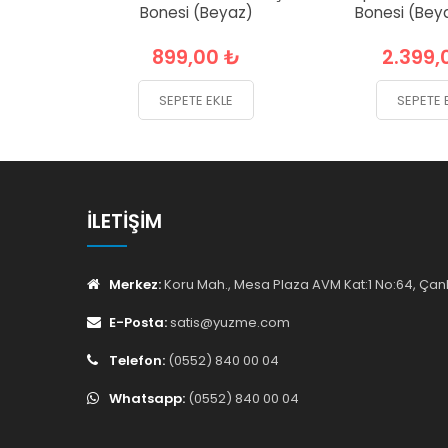
Bonesi (Beyaz)
Bonesi (Bey
899,00 ₺
2.399,
SEPETE EKLE
SEPETE 
İLETIŞIM
Merkez:
Koru Mah., Mesa Plaza AVM Kat:1 No:64, Ç
E-Posta:
satis@yuzme.com
Telefon:
(0552) 840 00 04
Whatsapp:
(0552) 840 00 04