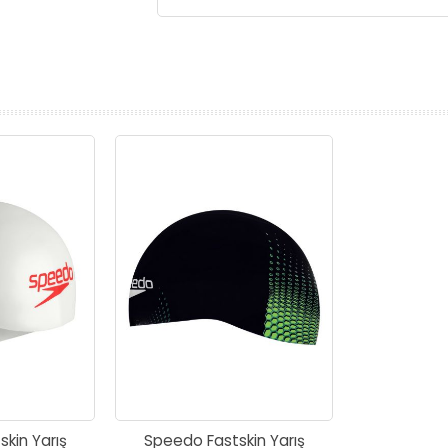
prev
next
kin Yarış
Speedo Fastskin Yarış