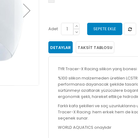
Adet
SEPETE EKLE
DETAYLAR
TAKSIT TABLOSU
TYR Tracer-X Racing silikon yarış bonesi i
%100 silikon malzemeden üretilen LCSTRX, 
performansa dayanacak şekilde tasarlanm
sürtünmeyi azaltarak yüzücülere başarıla
ergonomik şekli, hareket ettikçe hidrodin
Farklı kafa şekilleri ve saç uzunlukların
Tracer-X Racing hem erkek hem de kadı
seçenek sunar.
WORLD AQUATICS onaylıdır