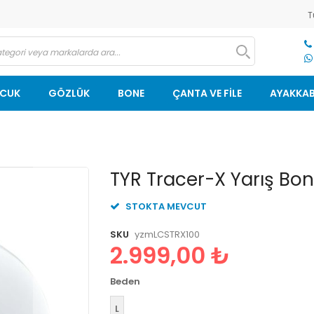
T
OCUK
GÖZLÜK
BONE
ÇANTA VE FİLE
AYAKKAB
Resim
TYR Tracer-X Yarış Bon
galerisinin
başlangıcına
STOKTA MEVCUT
git
SKU
yzmLCSTRX100
2.999,00 ₺
Beden
L