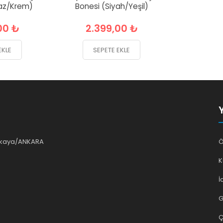
az/Krem)
Bonesi (Siyah/Yeşil)
00 ₺
2.399,00 ₺
EKLE
SEPETE EKLE
ankaya/ANKARA
Ö
K
İ
G
Ç