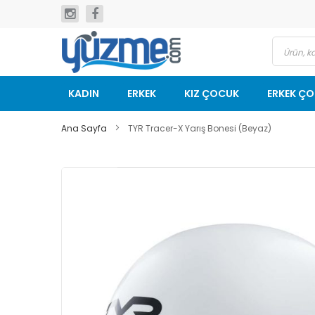
İçeriğe
geç
KADIN
ERKEK
KIZ ÇOCUK
ERKEK Ç
Ana Sayfa
TYR Tracer-X Yarış Bonesi (Beyaz)
Resim
galerisinin
sonuna
git