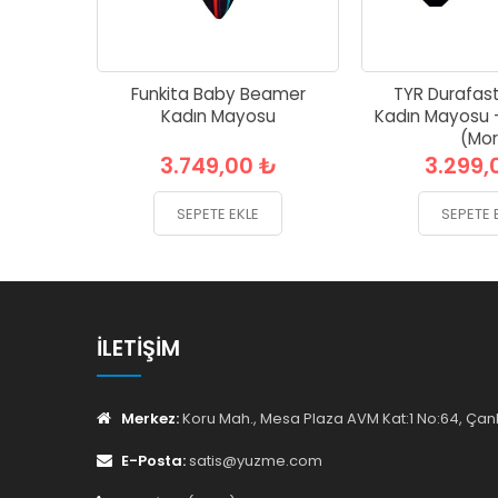
Funkita Baby Beamer
TYR Durafast
Kadın Mayosu
Kadın Mayosu 
(Mor
3.749,00 ₺
3.299,
SEPETE EKLE
SEPETE 
İLETIŞIM
Merkez:
Koru Mah., Mesa Plaza AVM Kat:1 No:64, Ç
E-Posta:
satis@yuzme.com