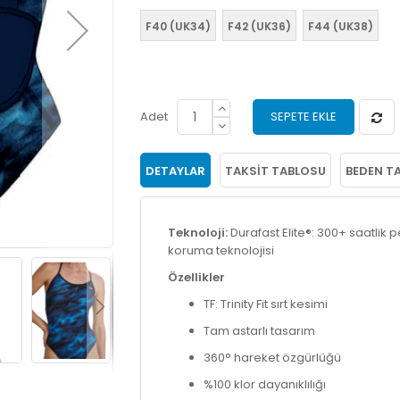
F40 (UK34)
F42 (UK36)
F44 (UK38)
Adet
SEPETE EKLE
DETAYLAR
TAKSIT TABLOSU
BEDEN T
Teknoloji:
Durafast Elite®: 300+ saatlik 
koruma teknolojisi
Özellikler
TF: Trinity Fit sırt kesimi
Tam astarlı tasarım
360° hareket özgürlüğü
%100 klor dayanıklılığı