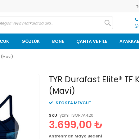
T
OCUK
GÖZLÜK
BONE
ÇANTA VE FİLE
AYAKKAB
 (Mavi)
Resim
TYR Durafast Elite® TF
galerisinin
(Mavi)
başlangıcına
git
STOKTA MEVCUT
SKU
yzmTTSOR7A420
3.699,00 ₺
Antrenman Mayo Bedeni