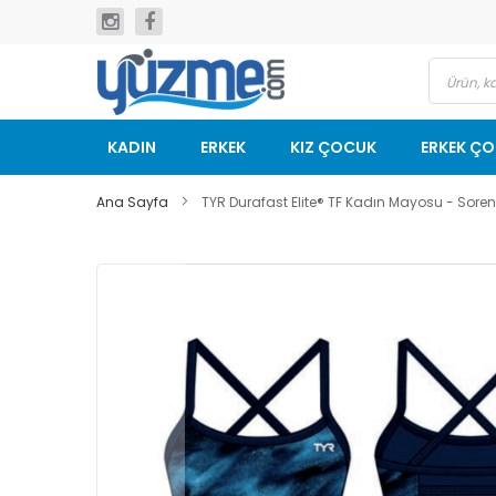
İçeriğe
geç
KADIN
ERKEK
KIZ ÇOCUK
ERKEK Ç
Ana Sayfa
TYR Durafast Elite® TF Kadın Mayosu - Soren
Resim
galerisinin
sonuna
git