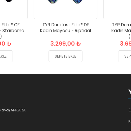
 Elite® CF
TYR Durafast Elite® DF
TYR Duraf
- Starborne
Kadın Mayosu - Riptidal
Kadın Ma
)
(
00 ₺
3.299,00 ₺
3.6
EKLE
SEPETE EKLE
SEP
ankaya/ANKARA
Ö
K