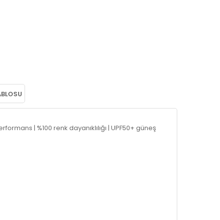
ABLOSU
performans | %100 renk dayanıklılığı | UPF50+ güneş