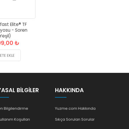
ast Elite® TF
yosu - Soren
Yeşil)
99,00 ₺
ETE EKLE
YASAL BILGILER
HAKKINDA
n Bilgilendirme
Yuzme.com Hakkında
ullanım Koşulları
Sıkça Sorulan Sorular