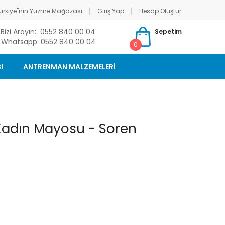
ürkiye"nin Yüzme Mağazası
Giriş Yap
Hesap Oluştur
Bizi Arayın: 0552 840 00 04
Sepetim
Whatsapp: 0552 840 00 04
0
I
ANTRENMAN MALZEMELERİ
 Kadın Mayosu - Soren