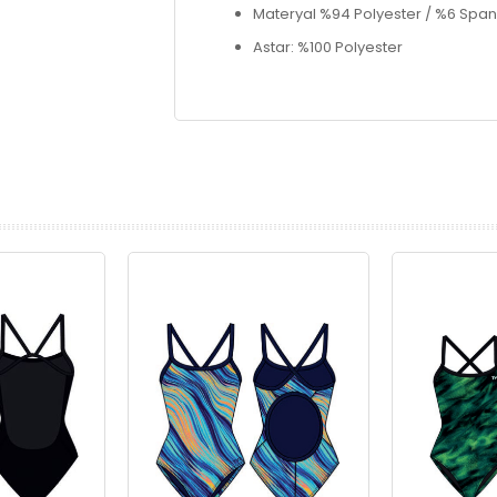
Materyal %94 Polyester / %6 Spa
Astar: %100 Polyester
prev
next