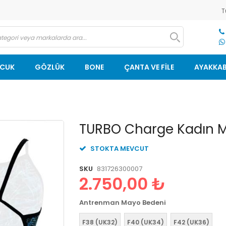
T
OCUK
GÖZLÜK
BONE
ÇANTA VE FİLE
AYAKKAB
Resim
TURBO Charge Kadın 
galerisinin
başlangıcına
STOKTA MEVCUT
git
SKU
831726300007
2.750,00 ₺
Antrenman Mayo Bedeni
F38 (UK32)
F40 (UK34)
F42 (UK36)