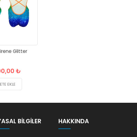
rene Glitter
00,00 ₺
ETE EKLE
YASAL BILGILER
HAKKINDA