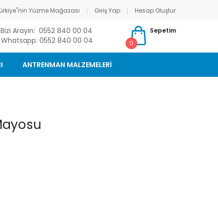
ürkiye"nin Yüzme Mağazası
Giriş Yap
Hesap Oluştur
Bizi Arayın: 0552 840 00 04
Sepetim
Whatsapp: 0552 840 00 04
0
I
ANTRENMAN MALZEMELERİ
Mayosu