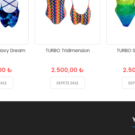
Navy Dream
TURBO Tridimension
TURBO Si
00 ₺
2.500,00 ₺
2.5
EKLE
SEPETE EKLE
SEP