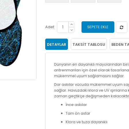
Adet
SEPETE EKLE
DETAYLAR
TAKSIT TABLOSU
BEDEN T
Dünyanın en dayanıklı mayolarından bir
antrenmanları için özel olarak tasarlanan
mükemmel uyum sağlamasını sağlar.
Dar askılar vücuda mükemmel uyum sağ
sağlar. Havuzdaki klora ve UV ışınlarına 
zaman geçtikçe değişmeden kalacaktır
İnce askılar
Tam ön astar
Klora ve tuza dayanıklı