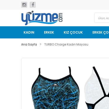
İçeriğe
geç
KADIN
ERKEK
KIZ ÇOCUK
ERKEK Ç
Ana Sayfa
TURBO Charge Kadın Mayosu
Resim
galerisinin
sonuna
git