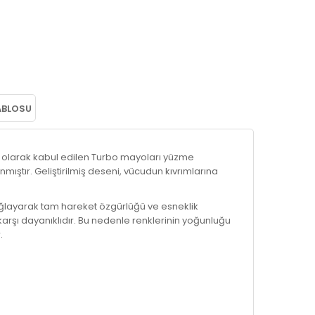
ABLOSU
i olarak kabul edilen Turbo mayoları yüzme
mıştır. Geliştirilmiş deseni, vücudun kıvrımlarına
layarak tam hareket özgürlüğü ve esneklik
karşı dayanıklıdır. Bu nedenle renklerinin yoğunluğu
.