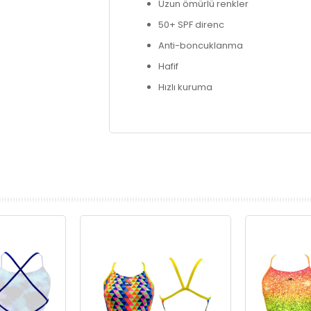
Uzun ömürlü renkler
50+ SPF direnc
Anti-boncuklanma
Hafif
Hızlı kuruma
prev
next