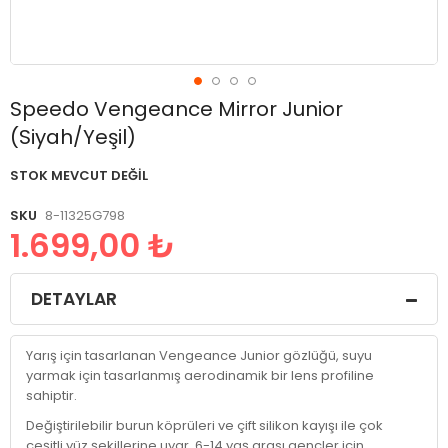
Resim
Speedo Vengeance Mirror Junior
galerisinin
(Siyah/Yeşil)
başlangıcına
git
STOK MEVCUT DEĞIL
SKU
8-11325G798
1.699,00 ₺
DETAYLAR
Yarış için tasarlanan Vengeance Junior gözlüğü, suyu
yarmak için tasarlanmış aerodinamik bir lens profiline
sahiptir.
Değiştirilebilir burun köprüleri ve çift silikon kayışı ile çok
çeşitli yüz şekillerine uyar. 6-14 yaş arası gençler için