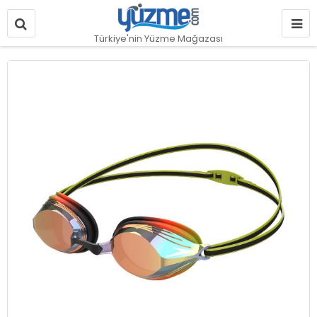
Türkiye'nin Yüzme Mağazası
Resim
galerisinin
sonuna
git