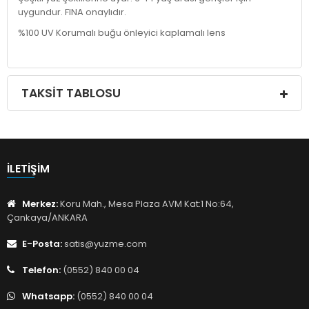
uygundur. FINA onaylıdır.
%100 UV Korumalı buğu önleyici kaplamalı lens
TAKSIT TABLOSU
İLETIŞIM
Merkez:
Koru Mah., Mesa Plaza AVM Kat:1 No:64,
Çankaya/ANKARA
E-Posta:
satis@yuzme.com
Telefon:
(0552) 840 00 04
Whatsapp:
(0552) 840 00 04