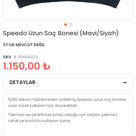
Resim
Speedo Uzun Saç Bonesi (Mavi/Siyah)
galerisinin
başlangıcına
STOK MEVCUT DEĞIL
git
SKU
8-11306A023
1.150,00 ₺
DETAYLAR
%100 silikon malzemeden üretilmiş Speedo uzun saç bonesi
uzun süreli kullanım için dayanıklıdır.
Takması ve çıkartması kolay olduğu için saçları çekmez,
rahat ve konforlu kullanım sunar.