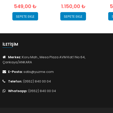
549,00 ₺
1.150,00 ₺
5
SEPETE EKLE
SEPETE EKLE
İLETIŞIM
Merkez:
Koru Mah., Mesa Plaza AVM Kat:1 No:64,
Çankaya/ANKARA
E-Posta:
satis@yuzme.com
Telefon:
(0552) 840 00 04
Whatsapp:
(0552) 840 00 04