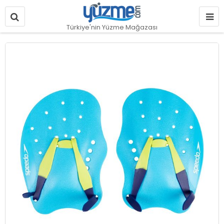
Türkiye'nin Yüzme Mağazası
Resim
galerisinin
sonuna
git