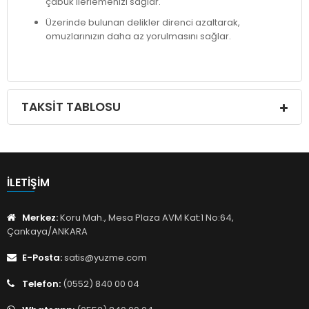
çabuk ilerlemenizi sağlar.
Üzerinde bulunan delikler direnci azaltarak,
omuzlarınızın daha az yorulmasını sağlar.
TAKSIT TABLOSU
İLETIŞIM
Merkez:
Koru Mah., Mesa Plaza AVM Kat:1 No:64,
Çankaya/ANKARA
E-Posta:
satis@yuzme.com
Telefon:
(0552) 840 00 04