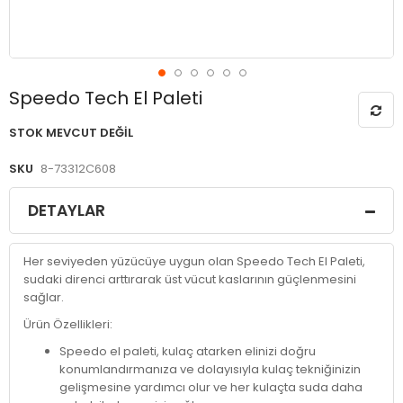
Resim
Speedo Tech El Paleti
galerisinin
başlangıcına
STOK MEVCUT DEĞIL
git
SKU
8-73312C608
DETAYLAR
Her seviyeden yüzücüye uygun olan Speedo Tech El Paleti,
sudaki direnci arttırarak üst vücut kaslarının güçlenmesini
sağlar.
Ürün Özellikleri:
Speedo el paleti, kulaç atarken elinizi doğru
konumlandırmanıza ve dolayısıyla kulaç tekniğinizin
gelişmesine yardımcı olur ve her kulaçta suda daha