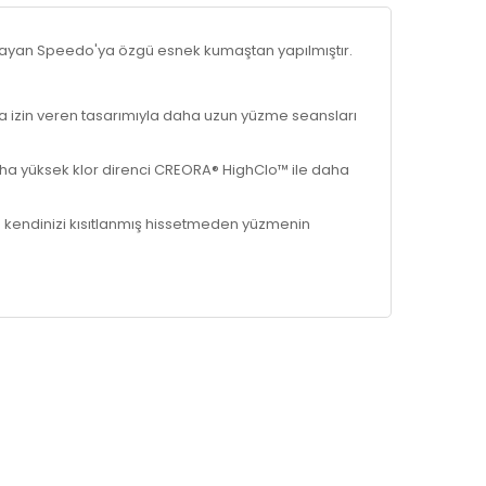
layan Speedo'ya özgü esnek kumaştan yapılmıştır.
a izin veren tasarımıyla daha uzun yüzme seansları
a yüksek klor direnci CREORA® HighClo™ ile daha
 kendinizi kısıtlanmış hissetmeden yüzmenin