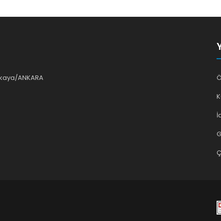
ankaya/ANKARA
Ö
K
İ
G
Ç