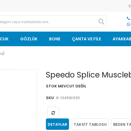
T
OCUK
GÖZLÜK
BONE
ÇANTA VE FİLE
AYAKKAB
cu)
Resim
Speedo Splice Muscle
galerisinin
başlangıcına
STOK MEVCUT DEĞIL
git
SKU
8-13456H130
DETAYLAR
TAKSIT TABLOSU
BEDEN T