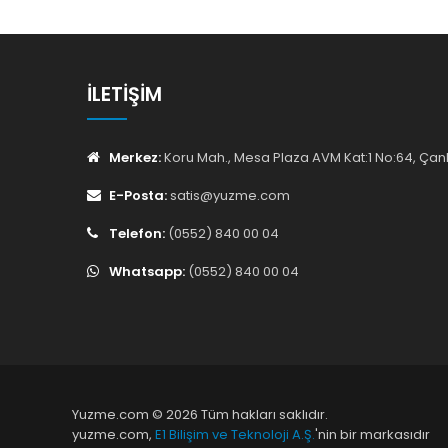
İLETIŞIM
Merkez:
Koru Mah., Mesa Plaza AVM Kat:1 No:64, Ç
E-Posta:
satis@yuzme.com
Telefon:
(0552) 840 00 04
Whatsapp:
(0552) 840 00 04
Yuzme.com © 2026 Tüm hakları saklıdır.
yuzme.com,
E1 Bilişim ve Teknoloji A.Ş.
'nin bir markasıdır