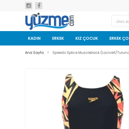
İçeriğe
geç
KADIN
ERKEK
KIZ ÇOCUK
ERKEK Ç
Ana Sayfa
Speedo Splice Muscleback (Lacivert/Turun
Resim
galerisinin
sonuna
git