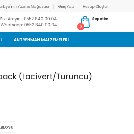
ürkiye"nin Yüzme Mağazası
Giriş Yap
Hesap Oluştur
Bizi Arayın: 0552 840 00 04
Sepetim
Whatsapp: 0552 840 00 04
0
I
ANTRENMAN MALZEMELERİ
back (Lacivert/Turuncu)
ABLOSU