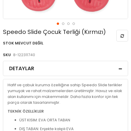
Resim
Speedo Slide Çocuk Terliği (Kırmızı)
galerisinin
başlangıcına
STOK MEVCUT DEĞIL
git
SKU
8-122311740
DETAYLAR
Hafif ve çabuk kuruma özelliğine sahip Speedo Slide terlikler
yumuşak ve rahat malzemelerden üretilmiştir. Havuz ve ıslak
alan kullanımı için mükemmeldir. Daha fazla konfor için tek
parça olarak tasarlanmıştır.
TEKNİK ÖZELLİKLER
ÜST KISIM: EVA ORTA TABAN
DIŞ TABAN: Enjekte kalıplı EVA