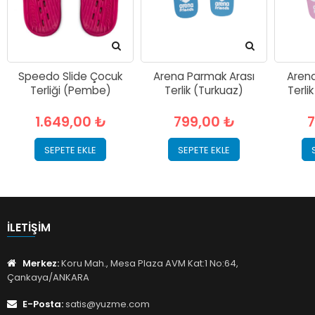
Speedo Slide Çocuk
Arena Parmak Arası
Arena
Terliği (Pembe)
Terlik (Turkuaz)
Terli
1.649,00 ₺
799,00 ₺
7
SEPETE EKLE
SEPETE EKLE
İLETIŞIM
Merkez:
Koru Mah., Mesa Plaza AVM Kat:1 No:64,
Çankaya/ANKARA
E-Posta:
satis@yuzme.com