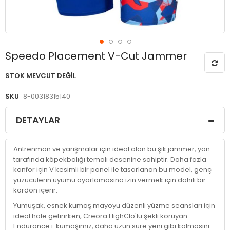
Resim
Speedo Placement V-Cut Jammer
galerisinin
başlangıcına
STOK MEVCUT DEĞIL
git
SKU
8-00318315140
DETAYLAR
Antrenman ve yarışmalar için ideal olan bu şık jammer, yan
tarafında köpekbalığı temalı desenine sahiptir. Daha fazla
konfor için V kesimli bir panel ile tasarlanan bu model, genç
yüzücülerin uyumu ayarlamasına izin vermek için dahili bir
kordon içerir.
Yumuşak, esnek kumaş mayoyu düzenli yüzme seansları için
ideal hale getirirken, Creora HighClo'lu şekli koruyan
Endurance+ kumaşımız, daha uzun süre yeni gibi kalmasını