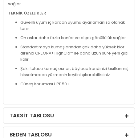
sağlar.
TEKNİK ÖZELLİKLER
Güvenli uyum iç kordon uyumu ayarlamanıza olanak
tanır
Ön astar daha fazla konfor ve alçakgönüllülük sağlar
Standart mayo kumaşlarından çok daha yüksek klor
direnci CREORA® HighClo™ ile daha uzun süre yeni gibi
kalır
Şekil tutucu kumaş esner, böylece kendinizi kısıtlanmış
hissetmeden yüzmenin keyfini çıkarabilirsiniz
Güneş koruması UPF 50+
TAKSIT TABLOSU
BEDEN TABLOSU