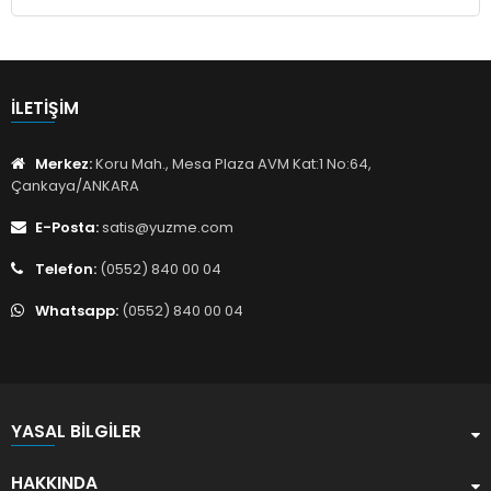
İLETIŞIM
Merkez:
Koru Mah., Mesa Plaza AVM Kat:1 No:64,
Çankaya/ANKARA
E-Posta:
satis@yuzme.com
Telefon:
(0552) 840 00 04
Whatsapp:
(0552) 840 00 04
YASAL BILGILER
HAKKINDA