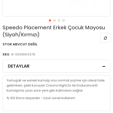
Resim
Speedo Placement Erkek Çocuk Mayosu
galerisinin
(Siyah/Kırmızı)
başlangıcına
git
STOK MEVCUT DEĞIL
SKU
8-00316914376
DETAYLAR
Yumuşak ve esnek kumaşı onu normal yüzme için ideal hale
getirirken, şekli koruyan Creora HighClo ile Endurance10
kumaşımız uzun süre yeni gibi kalmasını sağlar.
% 100 Klora dayanıklı - Uzun süreli kullanım