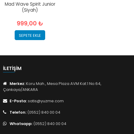
Mad Wave Spirit Junior
(Siyah)
999,00 ₺
SEPETE EKLE
İLETIŞIM
Merkez:
Koru Mah., Mesa Plaza AVM Kat:1 No:64,
Çankaya/ANKARA
E-Posta:
satis@yuzme.com
Telefon:
(0552) 840 00 04
Whatsapp:
(0552) 840 00 04