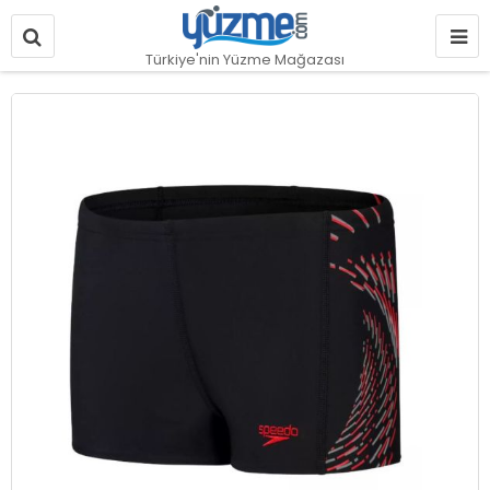
Türkiye'nin Yüzme Mağazası
Resim
galerisinin
sonuna
git