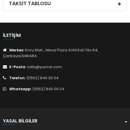
TAKSIT TABLOSU
İLETIŞIM
Merkez:
Koru Mah., Mesa Plaza AVM Kat:1 No:64,
Çankaya/ANKARA
E-Posta:
satis@yuzme.com
Telefon:
(0552) 840 00 04
Whatsapp:
(0552) 840 00 04
YASAL BILGILER