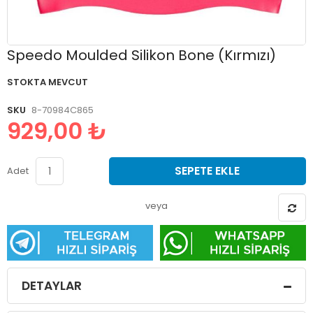
Resim
Speedo Moulded Silikon Bone (Kırmızı)
galerisinin
başlangıcına
STOKTA MEVCUT
git
SKU
8-70984C865
929,00 ₺
SEPETE EKLE
Adet
veya
DETAYLAR