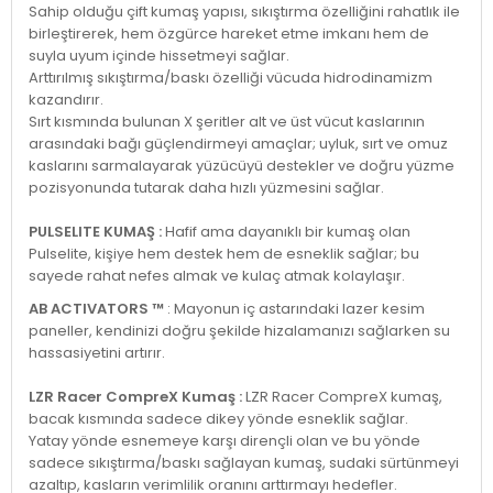
Sahip olduğu çift kumaş yapısı, sıkıştırma özelliğini rahatlık ile
birleştirerek, hem özgürce hareket etme imkanı hem de
suyla uyum içinde hissetmeyi sağlar.
Arttırılmış sıkıştırma/baskı özelliği vücuda hidrodinamizm
kazandırır.
Sırt kısmında bulunan X şeritler alt ve üst vücut kaslarının
arasındaki bağı güçlendirmeyi amaçlar; uyluk, sırt ve omuz
kaslarını sarmalayarak yüzücüyü destekler ve doğru yüzme
pozisyonunda tutarak daha hızlı yüzmesini sağlar.
PULSELITE KUMAŞ :
Hafif ama dayanıklı bir kumaş olan
Pulselite, kişiye hem destek hem de esneklik sağlar; bu
sayede rahat nefes almak ve kulaç atmak kolaylaşır.
AB ACTIVATORS ™
: Mayonun iç astarındaki lazer kesim
paneller, kendinizi doğru şekilde hizalamanızı sağlarken su
hassasiyetini artırır.
LZR Racer CompreX Kumaş :
LZR Racer CompreX kumaş,
bacak kısmında sadece dikey yönde esneklik sağlar.
Yatay yönde esnemeye karşı dirençli olan ve bu yönde
sadece sıkıştırma/baskı sağlayan kumaş, sudaki sürtünmeyi
azaltıp, kasların verimlilik oranını arttırmayı hedefler.