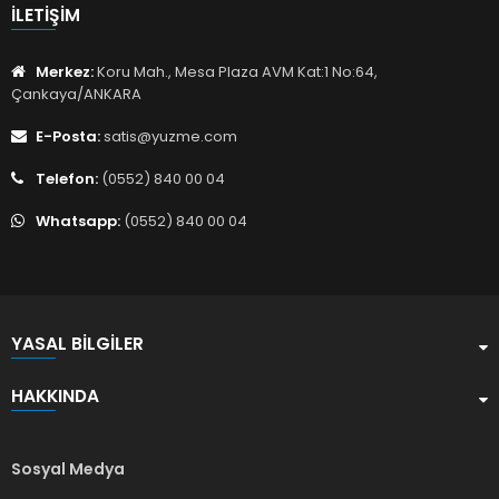
İLETIŞIM
Merkez:
Koru Mah., Mesa Plaza AVM Kat:1 No:64,
Çankaya/ANKARA
E-Posta:
satis@yuzme.com
Telefon:
(0552) 840 00 04
Whatsapp:
(0552) 840 00 04
YASAL BILGILER
HAKKINDA
Sosyal Medya