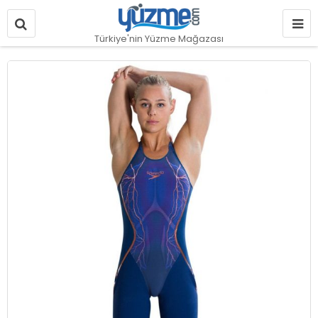
Türkiye'nin Yüzme Mağazası
Resim
galerisinin
sonuna
git