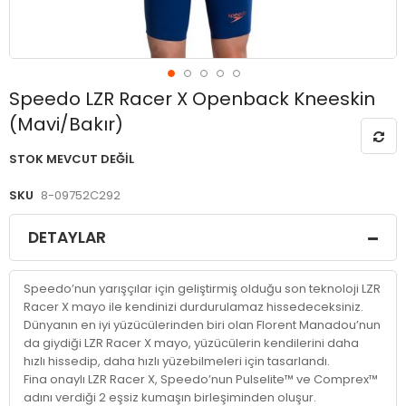
Resim
Speedo LZR Racer X Openback Kneeskin
galerisinin
(Mavi/Bakır)
başlangıcına
git
STOK MEVCUT DEĞIL
SKU
8-09752C292
DETAYLAR
Speedo’nun yarışçılar için geliştirmiş olduğu son teknoloji LZR
Racer X mayo ile kendinizi durdurulamaz hissedeceksiniz.
Dünyanın en iyi yüzücülerinden biri olan Florent Manadou’nun
da giydiği LZR Racer X mayo, yüzücülerin kendilerini daha
hızlı hissedip, daha hızlı yüzebilmeleri için tasarlandı.
Fina onaylı LZR Racer X, Speedo’nun Pulselite™ ve Comprex™
adını verdiği 2 eşsiz kumaşın birleşiminden oluşur.