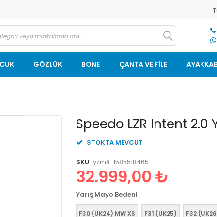
T
OCUK
GÖZLÜK
BONE
ÇANTA VE FİLE
AYAKKAB
Resim
Speedo LZR Intent 2.0
galerisinin
başlangıcına
STOKTA MEVCUT
git
SKU
yzm8-1585518465
32.999,00 ₺
Yarış Mayo Bedeni
F30 (UK24) MW XS
F31 (UK25)
F32 (UK26