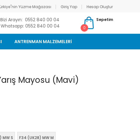
ürkiye"nin Yüzme Mağazası
Giriş Yap
Hesap Oluştur
Bizi Arayın: 0552 840 00 04
Sepetim
Whatsapp: 0552 840 00 04
0
I
ANTRENMAN MALZEMELERİ
 Yarış Mayosu (Mavi)
) MW S
F34 (UK28) MW M