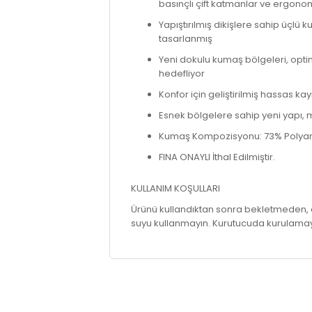
basınçlı çift katmanlar ve ergonom
Yapıştırılmış dikişlere sahip üçlü k
tasarlanmış
Yeni dokulu kumaş bölgeleri, opt
hedefliyor
Konfor için geliştirilmiş hassas kay
Esnek bölgelere sahip yeni yapı,
Kumaş Kompozisyonu: 73% Polya
FINA ONAYLI İthal Edilmiştir.
KULLANIM KOŞULLARI
Ürünü kullandıktan sonra bekletmeden, 
suyu kullanmayın. Kurutucuda kurulama
prev
next