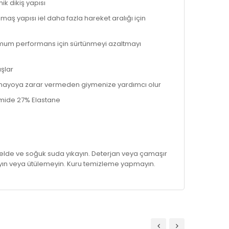
ik dikiş yapısı
umaş yapısı iel daha fazla hareket aralığı için
imum performans için sürtünmeyi azaltmayı
ışlar
 mayoya zarar vermeden giymenize yardımcı olur
mide 27% Elastane
elde ve soğuk suda yıkayın. Deterjan veya çamaşır
yın veya ütülemeyin. Kuru temizleme yapmayın.