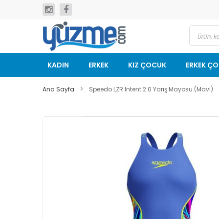
İçeriğe
geç
KADIN
ERKEK
KIZ ÇOCUK
ERKEK Ç
Ana Sayfa
Speedo LZR Intent 2.0 Yarış Mayosu (Mavi)
Resim
galerisinin
sonuna
git