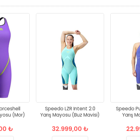
rceshell
Speedo LZR Intent 2.0
Speedo Pu
ayosu (Mor)
Yarış Mayosu (Buz Mavisi)
Yarış M
,00 ₺
32.999,00 ₺
22.9