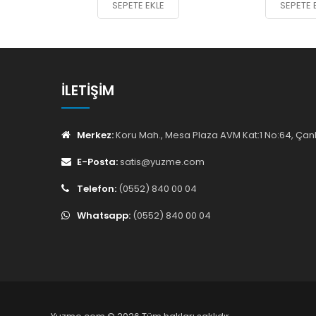
SEPETE EKLE
SEPETE 
İLETIŞIM
Merkez:
Koru Mah., Mesa Plaza AVM Kat:1 No:64, Ç
E-Posta:
satis@yuzme.com
Telefon:
(0552) 840 00 04
Whatsapp:
(0552) 840 00 04