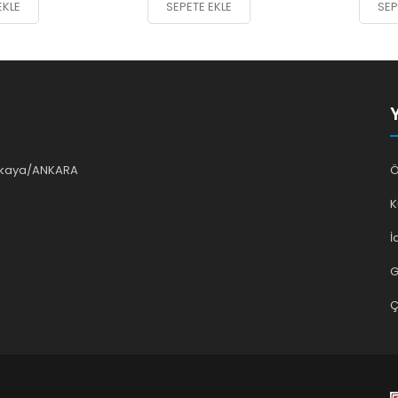
EKLE
SEPETE EKLE
SEP
ankaya/ANKARA
Ö
K
İ
G
Ç