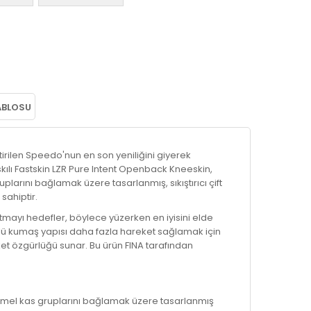
ABLOSU
tirilen Speedo'nun en son yeniliğini giyerek
kılı Fastskin LZR Pure Intent Openback Kneeskin,
larını bağlamak üzere tasarlanmış, sıkıştırıcı çift
sahiptir.
mayı hedefler, böylece yüzerken en iyisini elde
 üçlü kumaş yapısı daha fazla hareket sağlamak için
eket özgürlüğü sunar. Bu ürün FINA tarafından
temel kas gruplarını bağlamak üzere tasarlanmış