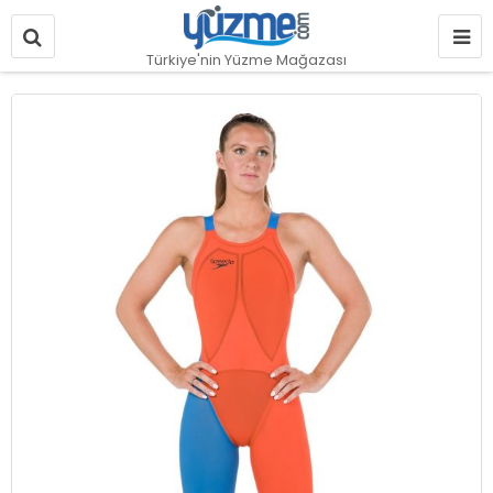
Türkiye'nin Yüzme Mağazası
Resim
galerisinin
sonuna
git