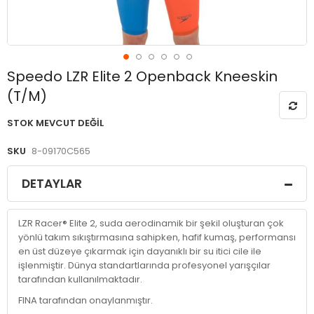
Resim
Speedo LZR Elite 2 Openback Kneeskin
galerisinin
(T/M)
başlangıcına
git
STOK MEVCUT DEĞIL
SKU
8-09170C565
DETAYLAR
LZR Racer® Elite 2, suda aerodinamik bir şekil oluşturan çok
yönlü takım sıkıştırmasına sahipken, hafif kumaş, performansı
en üst düzeye çıkarmak için dayanıklı bir su itici cile ile
işlenmiştir. Dünya standartlarında profesyonel yarışçılar
tarafından kullanılmaktadır.
FINA tarafından onaylanmıştır.